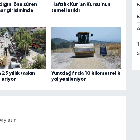
dığını öne süren
Hafızlık Kur'an Kursu'nun
B
har girişiminde
temeli atıldı
B
A
1
S
25 yıllık taşkın
Yuntdağı'nda 10 kilometrelik
a eriyor
yol yenileniyor