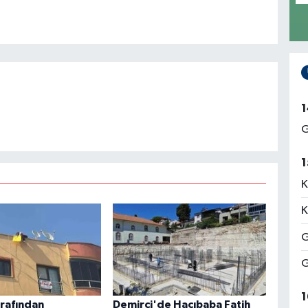
1
G
1
K
K
G
G
1
arafından
Demirci'de Hacıbaba Fatih