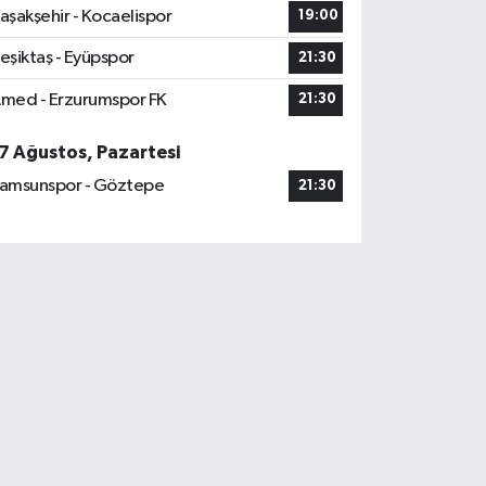
aşakşehir - Kocaelispor
19:00
eşiktaş - Eyüpspor
21:30
med - Erzurumspor FK
21:30
7 Ağustos, Pazartesi
amsunspor - Göztepe
21:30