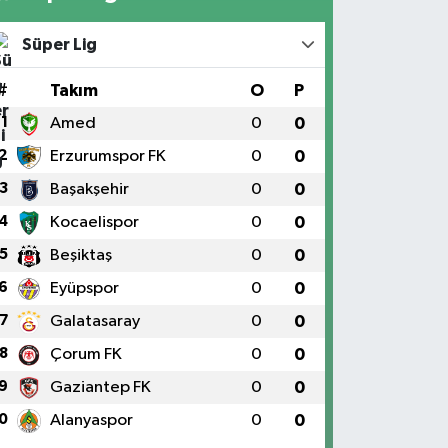
Süper Lig
#
Takım
O
P
1
Amed
0
0
2
Erzurumspor FK
0
0
3
Başakşehir
0
0
4
Kocaelispor
0
0
5
Beşiktaş
0
0
6
Eyüpspor
0
0
7
Galatasaray
0
0
8
Çorum FK
0
0
9
Gaziantep FK
0
0
0
Alanyaspor
0
0