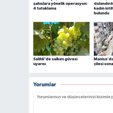
şahıslara yönelik operasyon:
dolandırıl
4 tutuklama
kadın inti
bulundu
Salihli'de salkım güvesi
Manisa'da 
uyarısı
çilesi son
Yorumlar