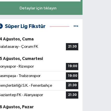
Detaylar için tıklayın
Süper Lig Fikstür
4 Ağustos, Cuma
alatasaray - Çorum FK
21:30
5 Ağustos, Cumartesi
onyaspor - Rizespor
19:00
asımpaşa - Trabzonspor
19:00
ençlerbirliği S.K. - Fenerbahçe
21:30
aziantep FK - Alanyaspor
21:30
6 Ağustos, Pazar