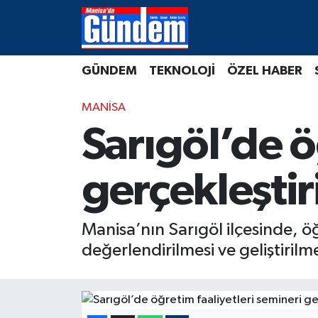
Manisa Hava Durumu
GÜNDEM
TEKNOLOJİ
ÖZEL HABER
Manisa Trafik Yoğunluk Haritası
MANİSA
Süper Lig Puan Durumu ve Fikstür
Sarıgöl’de ö
Tüm Manşetler
gerçekleştir
Son Dakika Haberleri
Manisa’nın Sarıgöl ilçesinde, öğr
Haber Arşivi
değerlendirilmesi ve geliştiril