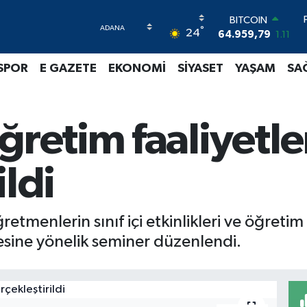
BITCOIN
°
24
64.959,79
1.11
DOLAR
47,7436
0.18
SPOR
E GAZETE
EKONOMİ
SİYASET
YAŞAM
SA
EURO
55,2510
0.32
STERLİN
64,4811
0.38
ğretim faaliyetle
GRAM ALTIN
6660.55
0.03
BİST100
ildi
13.779
-14
etmenlerin sınıf içi etkinlikleri ve öğretim 
mesine yönelik seminer düzenlendi.