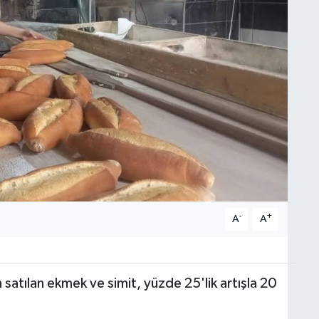
-
+
A
A
 satılan ekmek ve simit, yüzde 25'lik artışla 20