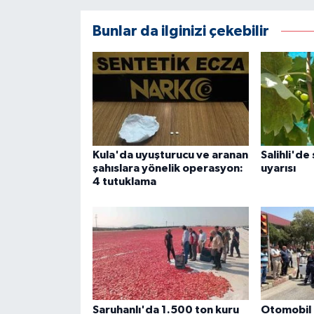
Bunlar da ilginizi çekebilir
Kula'da uyuşturucu ve aranan
Salihli'de
şahıslara yönelik operasyon:
uyarısı
4 tutuklama
Saruhanlı'da 1.500 ton kuru
Otomobil i