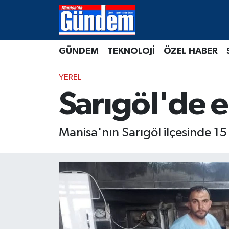
Manisa Hava Durumu
GÜNDEM
TEKNOLOJİ
ÖZEL HABER
Manisa Trafik Yoğunluk Haritası
YEREL
Süper Lig Puan Durumu ve Fikstür
Sarıgöl'de e
Tüm Manşetler
Manisa'nın Sarıgöl ilçesinde 15 
Son Dakika Haberleri
Haber Arşivi