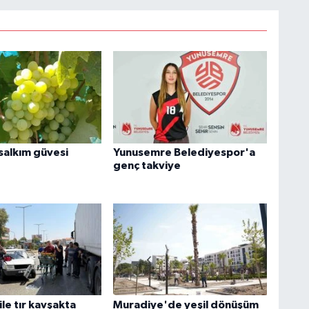
 salkım güvesi
Yunusemre Belediyespor'a
genç takviye
le tır kavşakta
Muradiye'de yeşil dönüşüm