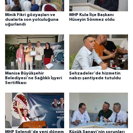
Minik Fikri gözyaşları ve
MHP Kula İlçe Başkanı
dualarla son yolculuğuna
Hüseyin Sönmez oldu
uğurlandı
Manisa Büyükşehir
Şehzadeler'de hizmetin
Belediyesi'ne Sağlıklı İşyeri
nabzı şantiyede tutuldu
Sertifikası
MHP Selendi'de yeni dönem
Küçük Sanayi'nin sorunları