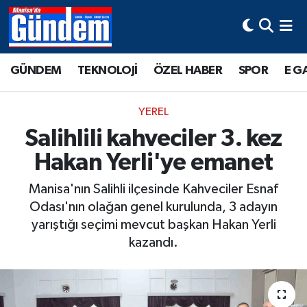
Manisa Hava Durumu
GÜNDEM
TEKNOLOJİ
ÖZEL HABER
SPOR
E G
Manisa Trafik Yoğunluk Haritası
YEREL
Süper Lig Puan Durumu ve Fikstür
Salihlili kahveciler 3. kez
Hakan Yerli'ye emanet
Tüm Manşetler
Manisa'nın Salihli ilçesinde Kahveciler Esnaf
Son Dakika Haberleri
Odası'nın olağan genel kurulunda, 3 adayın
yarıştığı seçimi mevcut başkan Hakan Yerli
Haber Arşivi
kazandı.