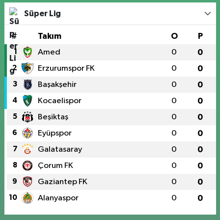
Süper Lig
#
Takım
O
P
1
Amed
0
0
2
Erzurumspor FK
0
0
3
Başakşehir
0
0
4
Kocaelispor
0
0
5
Beşiktaş
0
0
6
Eyüpspor
0
0
7
Galatasaray
0
0
8
Çorum FK
0
0
9
Gaziantep FK
0
0
10
Alanyaspor
0
0