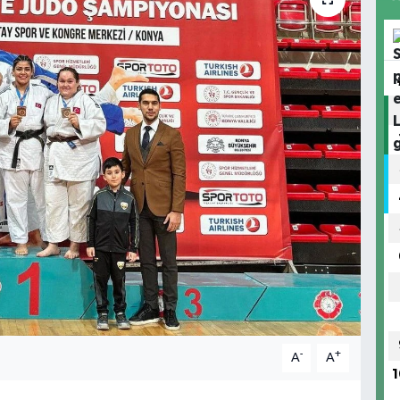
-
+
A
A
1