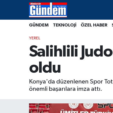
Manisa Hava Durumu
GÜNDEM
TEKNOLOJİ
ÖZEL HABER
Manisa Trafik Yoğunluk Haritası
YEREL
Süper Lig Puan Durumu ve Fikstür
Salihlili Jud
Tüm Manşetler
oldu
Son Dakika Haberleri
Konya'da düzenlenen Spor Toto 
Haber Arşivi
önemli başarılara imza attı.