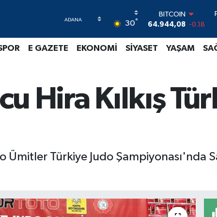
BITCOIN
°
64.944,08
-0.18
30
DOLAR
47,7436
0.18
SPOR
E GAZETE
EKONOMİ
SİYASET
YAŞAM
SA
EURO
55,2510
0.32
STERLİN
64,4811
0.38
ocu Hira Kılkış Tür
GRAM ALTIN
6660.55
0.03
BİST100
13.779
-14
Ümitler Türkiye Judo Şampiyonası'nda Sali