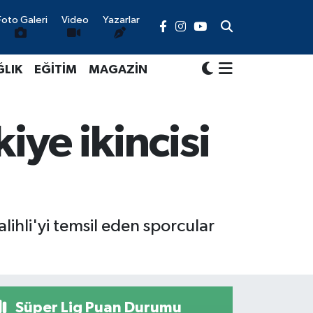
Foto Galeri
Video
Yazarlar
ĞLIK
EĞİTİM
MAGAZİN
kiye ikincisi
hli'yi temsil eden sporcular
Süper Lig Puan Durumu