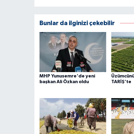
Bunlar da ilginizi çekebilir
MHP Yunusemre'de yeni
Üzümcünü
başkan Ali Özkan oldu
TARİŞ'te