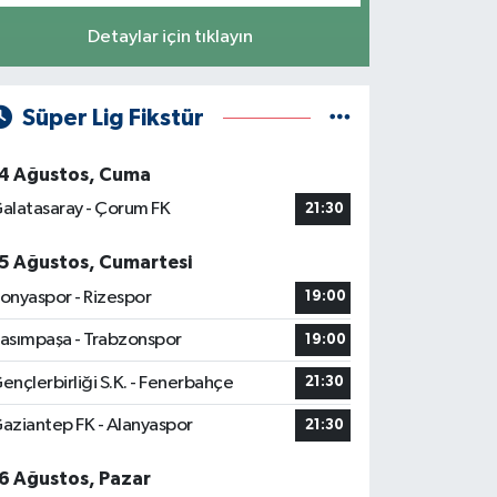
Detaylar için tıklayın
Süper Lig Fikstür
4 Ağustos, Cuma
alatasaray - Çorum FK
21:30
5 Ağustos, Cumartesi
onyaspor - Rizespor
19:00
asımpaşa - Trabzonspor
19:00
ençlerbirliği S.K. - Fenerbahçe
21:30
aziantep FK - Alanyaspor
21:30
6 Ağustos, Pazar