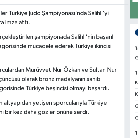
r Türkiye Judo Şampiyonası'nda Salihli'yi
a imza attı.
çekleştirilen şampiyonada Salihli'nin başarılı
egorisinde mücadele ederek Türkiye ikincisi
1
G
orculardan Mürüvvet Nur Özkan ve Sultan Nur
1
üçüncüsü olarak bronz madalyanın sahibi
K
orisinde Türkiye beşincisi olmayı başardı.
K
un altyapıdan yetişen sporcularıyla Türkiye
G
nı bir kez daha gözler önüne serdi.
G
1