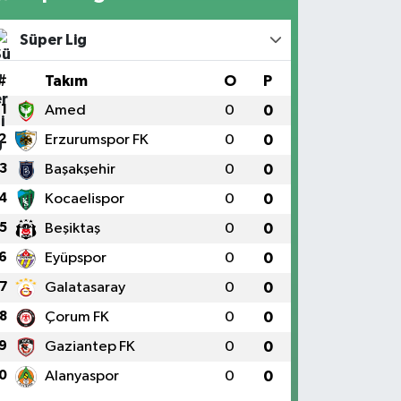
Süper Lig
#
Takım
O
P
1
Amed
0
0
2
Erzurumspor FK
0
0
3
Başakşehir
0
0
4
Kocaelispor
0
0
5
Beşiktaş
0
0
6
Eyüpspor
0
0
7
Galatasaray
0
0
8
Çorum FK
0
0
9
Gaziantep FK
0
0
0
Alanyaspor
0
0