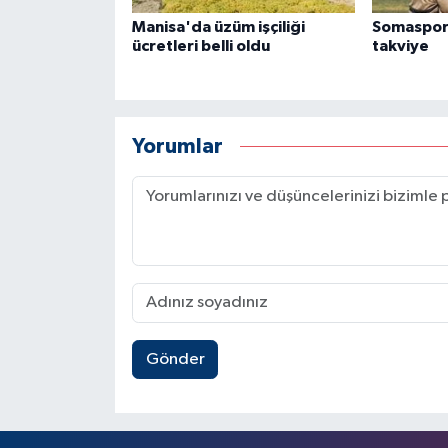
Manisa'da üzüm işçiliği
Somaspor
ücretleri belli oldu
takviye
Yorumlar
Gönder