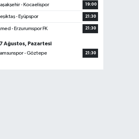
aşakşehir - Kocaelispor
19:00
eşiktaş - Eyüpspor
21:30
med - Erzurumspor FK
21:30
7 Ağustos, Pazartesi
amsunspor - Göztepe
21:30