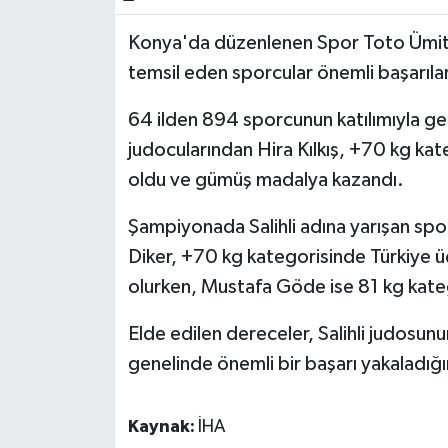
Konya'da düzenlenen Spor Toto Ümitle
temsil eden sporcular önemli başarılar
64 ilden 894 sporcunun katılımıyla ger
judocularından Hira Kılkış, +70 kg kat
oldu ve gümüş madalya kazandı.
Şampiyonada Salihli adına yarışan sp
Diker, +70 kg kategorisinde Türkiye 
olurken, Mustafa Göde ise 81 kg kateg
Elde edilen dereceler, Salihli judosun
genelinde önemli bir başarı yakaladığı
Kaynak:
İHA