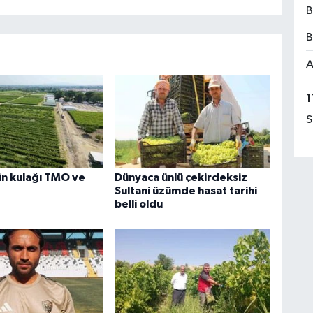
B
B
A
1
S
n kulağı TMO ve
Dünyaca ünlü çekirdeksiz
Sultani üzümde hasat tarihi
belli oldu