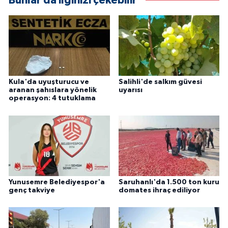
Bunlar da ilginizi çekebilir
Kula'da uyuşturucu ve
Salihli'de salkım güvesi
aranan şahıslara yönelik
uyarısı
operasyon: 4 tutuklama
Yunusemre Belediyespor'a
Saruhanlı'da 1.500 ton kuru
genç takviye
domates ihraç ediliyor