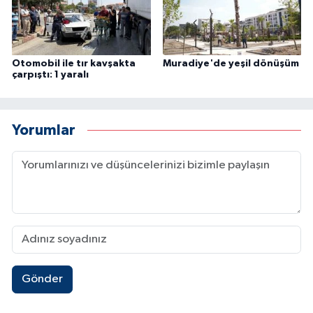
Otomobil ile tır kavşakta
Muradiye'de yeşil dönüşüm
çarpıştı: 1 yaralı
Yorumlar
Gönder