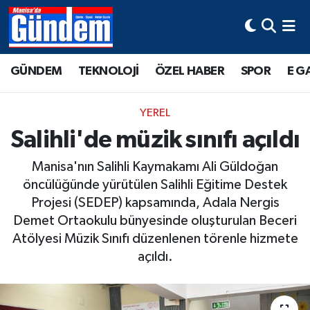
Manisa Hava Durumu
GÜNDEM
TEKNOLOJİ
ÖZEL HABER
SPOR
E G
Manisa Trafik Yoğunluk Haritası
YEREL
Süper Lig Puan Durumu ve Fikstür
Salihli'de müzik sınıfı açıldı
Tüm Manşetler
Manisa'nın Salihli Kaymakamı Ali Güldoğan
öncülüğünde yürütülen Salihli Eğitime Destek
Son Dakika Haberleri
Projesi (SEDEP) kapsamında, Adala Nergis
Demet Ortaokulu bünyesinde oluşturulan Beceri
Haber Arşivi
Atölyesi Müzik Sınıfı düzenlenen törenle hizmete
açıldı.