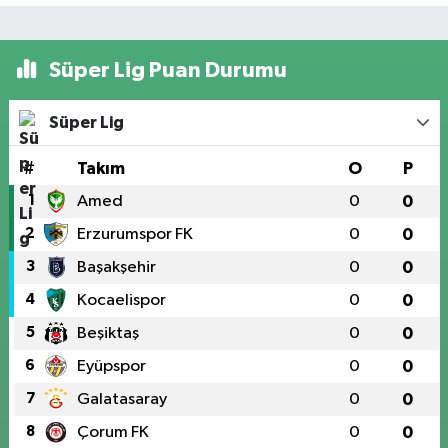
Süper Lig Puan Durumu
Süper Lig
#
Takım
O
P
1
Amed
0
0
2
Erzurumspor FK
0
0
3
Başakşehir
0
0
4
Kocaelispor
0
0
5
Beşiktaş
0
0
6
Eyüpspor
0
0
7
Galatasaray
0
0
8
Çorum FK
0
0