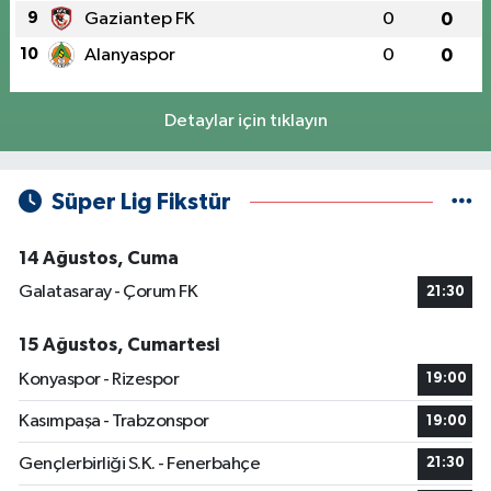
9
Gaziantep FK
0
0
10
Alanyaspor
0
0
Detaylar için tıklayın
Süper Lig Fikstür
14 Ağustos, Cuma
Galatasaray - Çorum FK
21:30
15 Ağustos, Cumartesi
Konyaspor - Rizespor
19:00
Kasımpaşa - Trabzonspor
19:00
Gençlerbirliği S.K. - Fenerbahçe
21:30