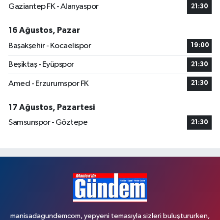
Gaziantep FK - Alanyaspor
21:30
16 Ağustos, Pazar
Başakşehir - Kocaelispor
19:00
Beşiktaş - Eyüpspor
21:30
Amed - Erzurumspor FK
21:30
17 Ağustos, Pazartesi
Samsunspor - Göztepe
21:30
manisadagundemcom, yepyeni temasıyla sizleri buluştururken,