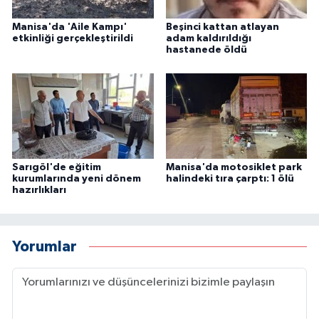
Manisa'da 'Aile Kampı'
Beşinci kattan atlayan
etkinliği gerçekleştirildi
adam kaldırıldığı
hastanede öldü
Sarıgöl'de eğitim
Manisa'da motosiklet park
kurumlarında yeni dönem
halindeki tıra çarptı: 1 ölü
hazırlıkları
Yorumlar