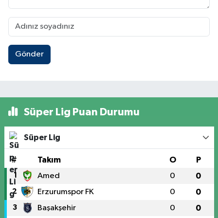
Gönder
Süper Lig Puan Durumu
Süper Lig
#
Takım
O
P
1
Amed
0
0
2
Erzurumspor FK
0
0
3
Başakşehir
0
0