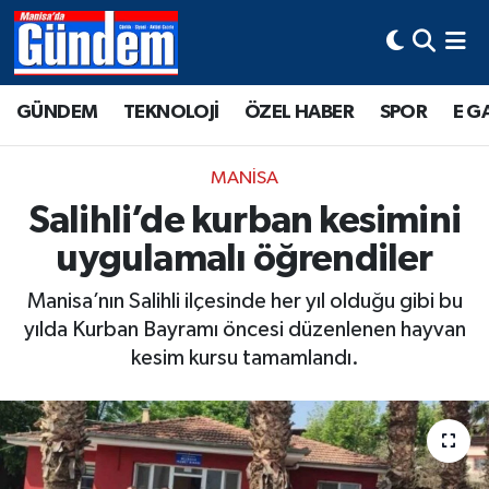
Manisa Hava Durumu
GÜNDEM
TEKNOLOJİ
ÖZEL HABER
SPOR
E G
Manisa Trafik Yoğunluk Haritası
MANİSA
Süper Lig Puan Durumu ve Fikstür
Salihli’de kurban kesimini
uygulamalı öğrendiler
Tüm Manşetler
Manisa’nın Salihli ilçesinde her yıl olduğu gibi bu
Son Dakika Haberleri
yılda Kurban Bayramı öncesi düzenlenen hayvan
kesim kursu tamamlandı.
Haber Arşivi