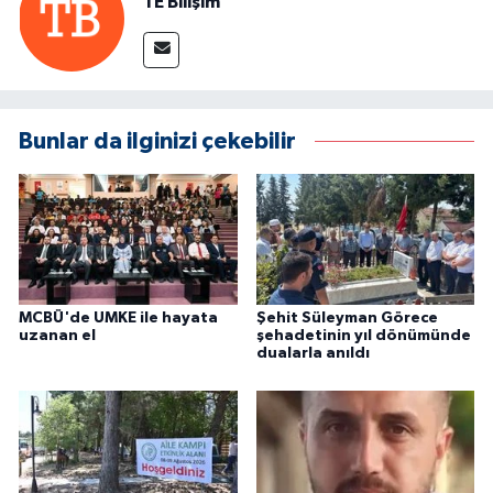
TE Bilişim
Bunlar da ilginizi çekebilir
MCBÜ'de UMKE ile hayata
Şehit Süleyman Görece
uzanan el
şehadetinin yıl dönümünde
dualarla anıldı