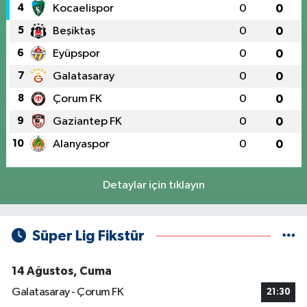
4
Kocaelispor
0
0
5
Beşiktaş
0
0
6
Eyüpspor
0
0
7
Galatasaray
0
0
8
Çorum FK
0
0
9
Gaziantep FK
0
0
10
Alanyaspor
0
0
Detaylar için tıklayın
Süper Lig Fikstür
14 Ağustos, Cuma
Galatasaray - Çorum FK
21:30