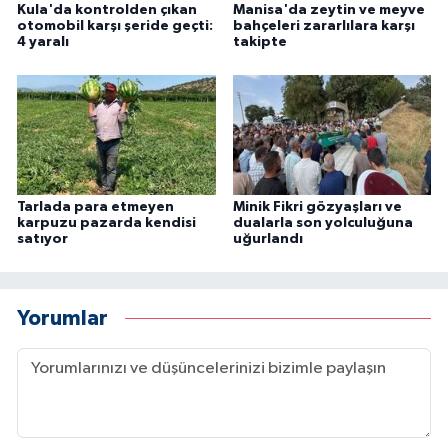
Kula'da kontrolden çıkan
Manisa'da zeytin ve meyve
otomobil karşı şeride geçti:
bahçeleri zararlılara karşı
4 yaralı
takipte
Tarlada para etmeyen
Minik Fikri gözyaşları ve
karpuzu pazarda kendisi
dualarla son yolculuğuna
satıyor
uğurlandı
Yorumlar