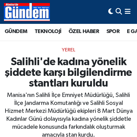
Manisa Hava Durumu
GÜNDEM
TEKNOLOJİ
ÖZEL HABER
SPOR
E G
Manisa Trafik Yoğunluk Haritası
YEREL
Süper Lig Puan Durumu ve Fikstür
Salihli'de kadına yönelik
şiddete karşı bilgilendirme
Tüm Manşetler
stantları kuruldu
Son Dakika Haberleri
Manisa'nın Salihli İlçe Emniyet Müdürlüğü, Salihli
Haber Arşivi
İlçe Jandarma Komutanlığı ve Salihli Sosyal
Hizmet Merkezi Müdürlüğü ekipleri 8 Mart Dünya
Kadınlar Günü dolayısıyla kadına yönelik şiddetle
mücadele konusunda farkındalık oluşturmak
amacıyla stan kurdu.