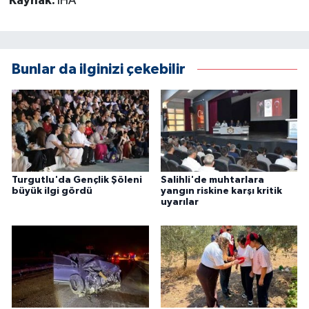
Kaynak:
İHA
Bunlar da ilginizi çekebilir
Turgutlu'da Gençlik Şöleni
Salihli'de muhtarlara
büyük ilgi gördü
yangın riskine karşı kritik
uyarılar