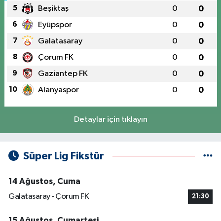
5
Beşiktaş
0
0
6
Eyüpspor
0
0
7
Galatasaray
0
0
8
Çorum FK
0
0
9
Gaziantep FK
0
0
10
Alanyaspor
0
0
Detaylar için tıklayın
Süper Lig Fikstür
14 Ağustos, Cuma
Galatasaray - Çorum FK
21:30
15 Ağustos, Cumartesi