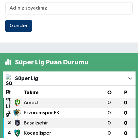
Gönder
Süper Lig Puan Durumu
Süper Lig
#
Takım
O
P
1
Amed
0
0
2
Erzurumspor FK
0
0
3
Başakşehir
0
0
4
Kocaelispor
0
0