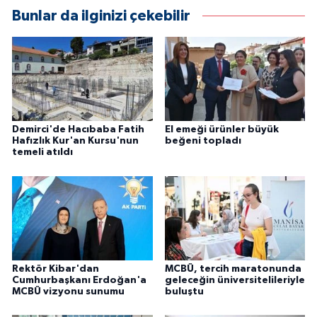
Bunlar da ilginizi çekebilir
Demirci'de Hacıbaba Fatih
El emeği ürünler büyük
Hafızlık Kur'an Kursu'nun
beğeni topladı
temeli atıldı
Rektör Kibar'dan
MCBÜ, tercih maratonunda
Cumhurbaşkanı Erdoğan'a
geleceğin üniversitelileriyle
MCBÜ vizyonu sunumu
buluştu