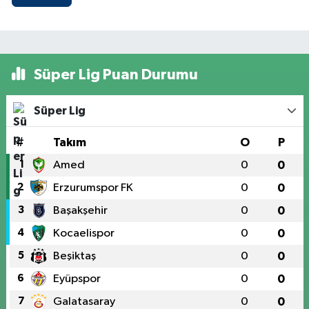
Süper Lig Puan Durumu
Süper Lig
#
Takım
O
P
1
Amed
0
0
2
Erzurumspor FK
0
0
3
Başakşehir
0
0
4
Kocaelispor
0
0
5
Beşiktaş
0
0
6
Eyüpspor
0
0
7
Galatasaray
0
0