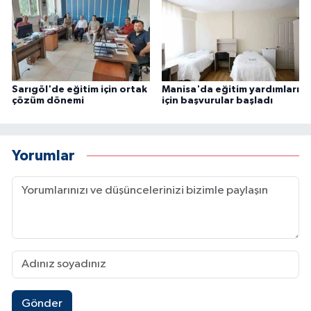
Sarıgöl'de eğitim için ortak
Manisa'da eğitim yardımları
çözüm dönemi
için başvurular başladı
Yorumlar
Gönder