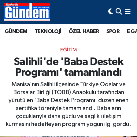
Manisa Hava Durumu
GÜNDEM
TEKNOLOJİ
ÖZEL HABER
SPOR
E G
Manisa Trafik Yoğunluk Haritası
EĞİTİM
Süper Lig Puan Durumu ve Fikstür
Salihli'de 'Baba Destek
Programı' tamamlandı
Tüm Manşetler
Manisa'nın Salihli ilçesinde Türkiye Odalar ve
Son Dakika Haberleri
Borsalar Birliği (TOBB) Anaokulu tarafından
yürütülen 'Baba Destek Programı' düzenlenen
Haber Arşivi
sertifika töreniyle tamamlandı. Babaların
çocuklarıyla daha güçlü ve sağlıklı iletişim
kurmasını hedefleyen program yoğun ilgi gördü.