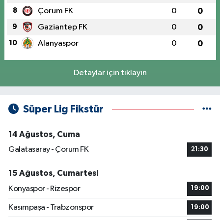
8
Çorum FK
0
0
9
Gaziantep FK
0
0
10
Alanyaspor
0
0
Detaylar için tıklayın
Süper Lig Fikstür
14 Ağustos, Cuma
Galatasaray - Çorum FK
21:30
15 Ağustos, Cumartesi
Konyaspor - Rizespor
19:00
Kasımpaşa - Trabzonspor
19:00