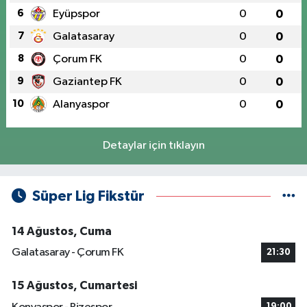
6
Eyüpspor
0
0
7
Galatasaray
0
0
8
Çorum FK
0
0
9
Gaziantep FK
0
0
10
Alanyaspor
0
0
Detaylar için tıklayın
Süper Lig Fikstür
14 Ağustos, Cuma
Galatasaray - Çorum FK
21:30
15 Ağustos, Cumartesi
19:00