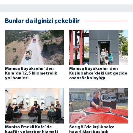
Bunlar da ilginizi çekebilir
Manisa Büyükşehir'den
Manisa Büyükşehir'den
Kula'da 12,5 kilometrelik
Kuşlubahçe'deki üst geçide
yol hamlesi
asansör kolaylığı
Manisa Emekli Kafe'de
Sarıgöl'de kışlık salça
kuaför ve berber hizmeti
hazırlıkları başladı