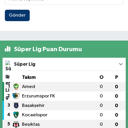
Gönder
Süper Lig Puan Durumu
Süper Lig
#
Takım
O
P
1
Amed
0
0
2
Erzurumspor FK
0
0
3
Başakşehir
0
0
4
Kocaelispor
0
0
5
Beşiktaş
0
0