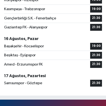
Konyaspor - Rizespor
Kasımpaşa - Trabzonspor
19:00
Gençlerbirliği S.K. - Fenerbahçe
21:30
Gaziantep FK - Alanyaspor
21:30
16 Ağustos, Pazar
Başakşehir - Kocaelispor
19:00
Beşiktaş - Eyüpspor
21:30
Amed - Erzurumspor FK
21:30
17 Ağustos, Pazartesi
Samsunspor - Göztepe
21:30