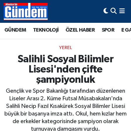
Manisa Hava Durumu
GÜNDEM
TEKNOLOJİ
ÖZEL HABER
SPOR
E G
Manisa Trafik Yoğunluk Haritası
YEREL
Süper Lig Puan Durumu ve Fikstür
Salihli Sosyal Bilimler
Lisesi'nden çifte
Tüm Manşetler
şampiyonluk
Son Dakika Haberleri
Gençlik ve Spor Bakanlığı tarafından düzenlenen
Haber Arşivi
Liseler Arası 2. Küme Futsal Müsabakaları'nda
Salihli Necip Fazıl Kısakürek Sosyal Bilimler Lisesi
büyük bir başarıya imza attı. Okul, hem kızlar hem
de erkekler kategorisinde şampiyon olarak
turnuvaya damgasını vurdu.