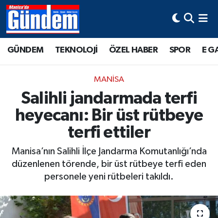
Manisa Hava Durumu
GÜNDEM
TEKNOLOJİ
ÖZEL HABER
SPOR
E G
Manisa Trafik Yoğunluk Haritası
MANİSA
Süper Lig Puan Durumu ve Fikstür
Salihli jandarmada terfi
heyecanı: Bir üst rütbeye
Tüm Manşetler
terfi ettiler
Son Dakika Haberleri
Manisa’nın Salihli İlçe Jandarma Komutanlığı’nda
Haber Arşivi
düzenlenen törende, bir üst rütbeye terfi eden
personele yeni rütbeleri takıldı.