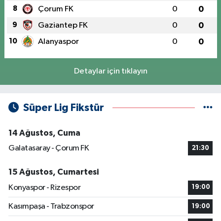
8
Çorum FK
0
0
9
Gaziantep FK
0
0
10
Alanyaspor
0
0
Detaylar için tıklayın
Süper Lig Fikstür
14 Ağustos, Cuma
Galatasaray - Çorum FK
21:30
15 Ağustos, Cumartesi
Konyaspor - Rizespor
19:00
Kasımpaşa - Trabzonspor
19:00