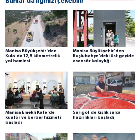
Bunlar da ilginizi çekebilir
Manisa Büyükşehir'den
Manisa Büyükşehir'den
Kula'da 12,5 kilometrelik
Kuşlubahçe'deki üst geçide
yol hamlesi
asansör kolaylığı
Manisa Emekli Kafe'de
Sarıgöl'de kışlık salça
kuaför ve berber hizmeti
hazırlıkları başladı
başladı