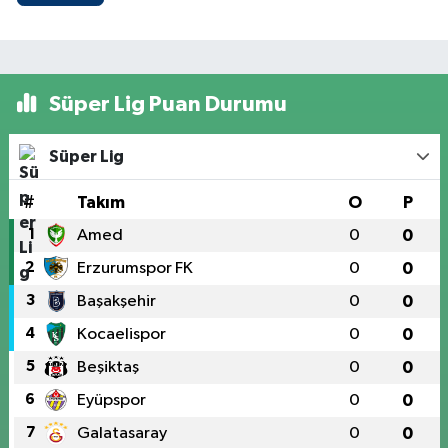
Süper Lig Puan Durumu
Süper Lig
#
Takım
O
P
1
Amed
0
0
2
Erzurumspor FK
0
0
3
Başakşehir
0
0
4
Kocaelispor
0
0
5
Beşiktaş
0
0
6
Eyüpspor
0
0
7
Galatasaray
0
0