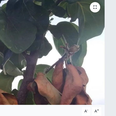
-
+
A
A