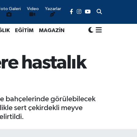
Foto Galeri
Video
Yazarlar
ĞLIK
EĞİTİM
MAGAZİN
ere hastalık
ve bahçelerinde görülebilecek
ikle sert çekirdekli meyve
irtildi.