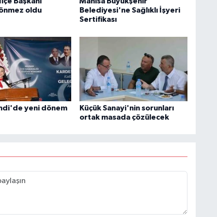
İlçe Başkanı
Manisa Büyükşehir
Sönmez oldu
Belediyesi'ne Sağlıklı İşyeri
Sertifikası
ndi'de yeni dönem
Küçük Sanayi'nin sorunları
ortak masada çözülecek