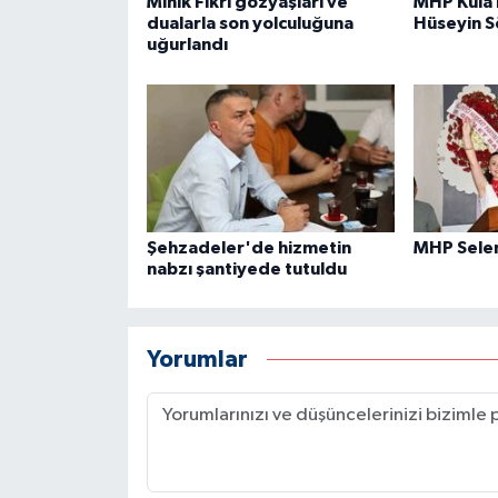
Minik Fikri gözyaşları ve
MHP Kula 
dualarla son yolculuğuna
Hüseyin 
uğurlandı
Şehzadeler'de hizmetin
MHP Sele
nabzı şantiyede tutuldu
Yorumlar