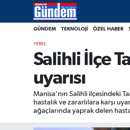
Manisa Hava Durumu
GÜNDEM
TEKNOLOJİ
ÖZEL HABER
Manisa Trafik Yoğunluk Haritası
YEREL
Süper Lig Puan Durumu ve Fikstür
Salihli İlçe 
Tüm Manşetler
uyarısı
Son Dakika Haberleri
Manisa'nın Salihli ilçesindeki
Haber Arşivi
hastalık ve zararlılara karşı uy
ağaçlarında yaprak delen hastal