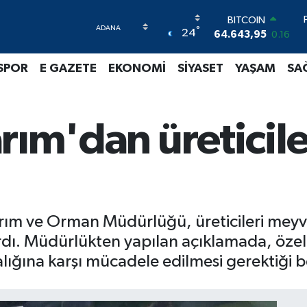
BITCOIN
64.643,95
0.16
°
24
DOLAR
47,6704
0
SPOR
E GAZETE
EKONOMİ
SİYASET
YAŞAM
SA
EURO
55,0406
-0.08
STERLİN
64,2143
0
Tarım'dan üreticil
GRAM ALTIN
6500.87
0.12
BİST100
13.799
70
 Tarım ve Orman Müdürlüğü, üreticileri mey
ardı. Müdürlükten yapılan açıklamada, özell
ığına karşı mücadele edilmesi gerektiği bel