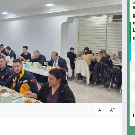
-
+
A
A
1