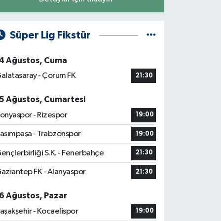
Süper Lig Fikstür
4 Ağustos, Cuma
alatasaray - Çorum FK
21:30
5 Ağustos, Cumartesi
onyaspor - Rizespor
19:00
asımpaşa - Trabzonspor
19:00
ençlerbirliği S.K. - Fenerbahçe
21:30
aziantep FK - Alanyaspor
21:30
6 Ağustos, Pazar
aşakşehir - Kocaelispor
19:00