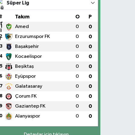
Süper Lig
#
Takım
O
P
1
Amed
0
0
2
Erzurumspor FK
0
0
3
Başakşehir
0
0
4
Kocaelispor
0
0
5
Beşiktaş
0
0
6
Eyüpspor
0
0
7
Galatasaray
0
0
8
Çorum FK
0
0
9
Gaziantep FK
0
0
0
Alanyaspor
0
0
Detaylar için tıklayın