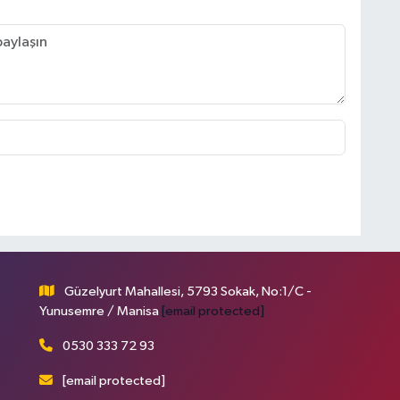
Güzelyurt Mahallesi, 5793 Sokak, No:1/C -
Yunusemre / Manisa
[email protected]
0530 333 72 93
[email protected]