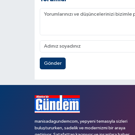
Gönder
manisadagundemcom, yepyeni temasıyla sizleri
buluştururken, sadelik ve modernizmi bir araya
getiriyor. Şatafattan kaçınıyor ve insanlara haber