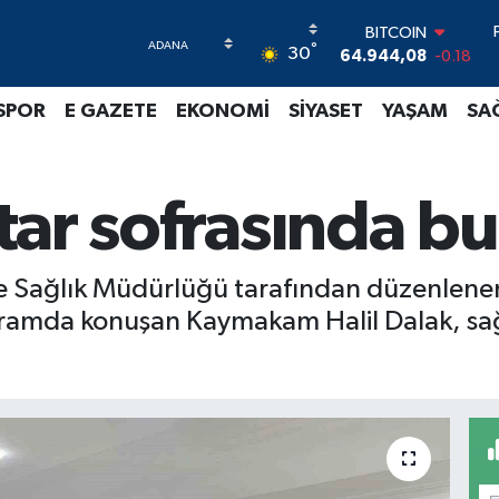
BITCOIN
64.944,08
-0.18
°
30
DOLAR
47,7436
0.18
SPOR
E GAZETE
EKONOMİ
SİYASET
YAŞAM
SA
EURO
55,2510
0.32
STERLİN
64,4811
0.38
ftar sofrasında b
GRAM ALTIN
6660.55
0.03
BİST100
13.779
-14
lçe Sağlık Müdürlüğü tarafından düzenlene
ogramda konuşan Kaymakam Halil Dalak, sağl