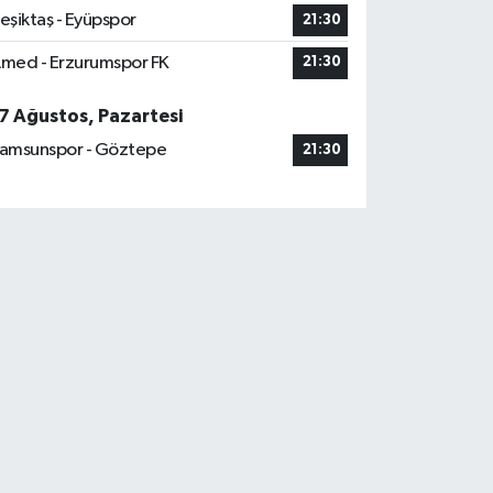
eşiktaş - Eyüpspor
21:30
med - Erzurumspor FK
21:30
7 Ağustos, Pazartesi
amsunspor - Göztepe
21:30