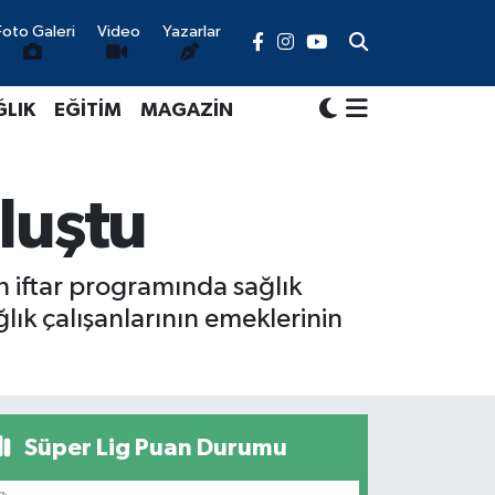
Foto Galeri
Video
Yazarlar
ĞLIK
EĞİTİM
MAGAZİN
uluştu
n iftar programında sağlık
ık çalışanlarının emeklerinin
Süper Lig Puan Durumu