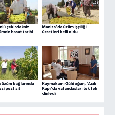
nlü çekirdeksiz
Manisa'da üzüm işçiliği
ümde hasat tarihi
ücretleri belli oldu
 üzüm bağlarında
Kaymakamı Güldoğan, 'Açık
si pestisit
Kapı'da vatandaşları tek tek
dinledi