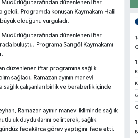
ık Müdürlüğü tarafından düzenlenen iftar
raya geldi. Programda konuşan Kaymakam Halil
in büyük olduğunu vurguladı.
ık Müdürlüğü tarafından düzenlenen iftar
1
sofrada buluştu. Programa Sarıgöl Kaymakamı
G
ı.
1
dan düzenlenen iftar programına sağlık
K
 katılım sağladı. Ramazan ayının manevi
K
lık çalışanları birlik ve beraberlik içinde
G
G
eyhan, Ramazan ayının manevi ikliminde sağlık
tluluk duyduklarını belirterek, sağlık
1
e gündüz fedakârca görev yaptığını ifade etti.
B