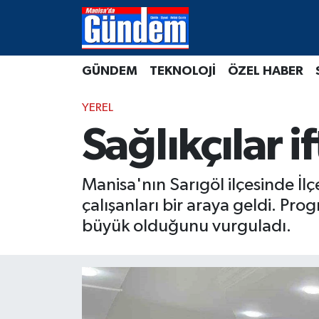
Manisa Hava Durumu
GÜNDEM
TEKNOLOJİ
ÖZEL HABER
Manisa Trafik Yoğunluk Haritası
YEREL
Süper Lig Puan Durumu ve Fikstür
Sağlıkçılar i
Tüm Manşetler
Manisa'nın Sarıgöl ilçesinde İ
Son Dakika Haberleri
çalışanları bir araya geldi. Pr
büyük olduğunu vurguladı.
Haber Arşivi