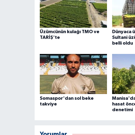
Üzümcünün kulağı TMO ve
Dünyaca ü
TARİŞ'te
Sultani üz
belli oldu
Somaspor'dan sol beke
Manisa'da
takviye
hasat önce
denetimi
Yorumlar