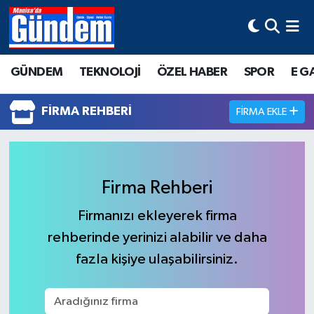
Manisa Hava Durumu
GÜNDEM
TEKNOLOJİ
ÖZEL HABER
SPOR
E G
Manisa Trafik Yoğunluk Haritası
FIRMA REHBERI
FIRMA EKLE
Süper Lig Puan Durumu ve Fikstür
Tüm Manşetler
Firma Rehberi
Son Dakika Haberleri
Firmanızı ekleyerek firma
Haber Arşivi
rehberinde yerinizi alabilir ve daha
fazla kişiye ulaşabilirsiniz.