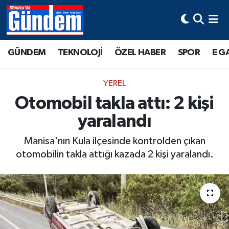
Manisa Hava Durumu
GÜNDEM
TEKNOLOJİ
ÖZEL HABER
SPOR
E G
Manisa Trafik Yoğunluk Haritası
YEREL
Süper Lig Puan Durumu ve Fikstür
Otomobil takla attı: 2 kişi
yaralandı
Tüm Manşetler
Manisa'nın Kula ilçesinde kontrolden çıkan
Son Dakika Haberleri
otomobilin takla attığı kazada 2 kişi yaralandı.
Haber Arşivi