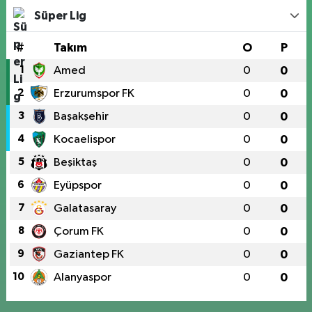
Süper Lig
#
Takım
O
P
1
Amed
0
0
2
Erzurumspor FK
0
0
3
Başakşehir
0
0
4
Kocaelispor
0
0
5
Beşiktaş
0
0
6
Eyüpspor
0
0
7
Galatasaray
0
0
8
Çorum FK
0
0
9
Gaziantep FK
0
0
10
Alanyaspor
0
0