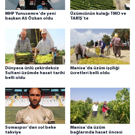
MHP Yunusemre'de yeni
Üzümcünün kulağı TMO ve
başkan Ali Özkan oldu
TARİŞ'te
Dünyaca ünlü çekirdeksiz
Manisa'da üzüm işçiliği
Sultani üzümde hasat tarihi
ücretleri belli oldu
belli oldu
Somaspor'dan sol beke
Manisa'da üzüm
takviye
bağlarında hasat öncesi