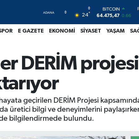
BITCOIN
64.475,47
0.66
°
24
DOLAR
47,5971
0.05
SPOR
E GAZETE
EKONOMİ
SİYASET
YAŞAM
SA
EURO
55,1336
0.18
STERLİN
64,2534
0.22
ler DERİM projesi 
GRAM ALTIN
6518.23
0.39
BİST100
ktarıyor
13.703
0
 hayata geçirilen DERİM Projesi kapsamın
a üretici bilgi ve deneyimlerini paylaşırk
 de bilgilendirmede bulundu.