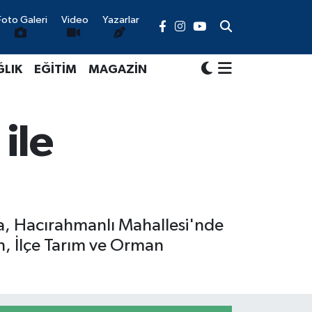
Foto Galeri
Video
Yazarlar
ĞLIK
EĞİTİM
MAGAZİN
ile
da, Hacırahmanlı Mahallesi'nde
en, İlçe Tarım ve Orman