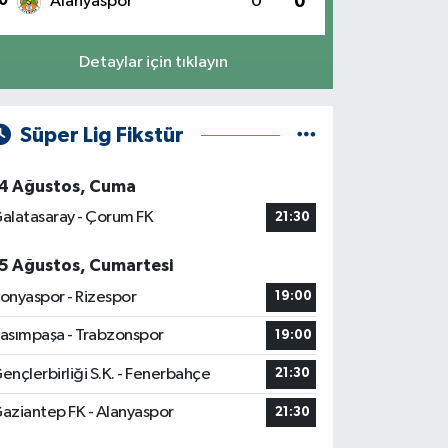
0
Alanyaspor
0
0
Detaylar için tıklayın
Süper Lig Fikstür
4 Ağustos, Cuma
alatasaray - Çorum FK
21:30
5 Ağustos, Cumartesi
onyaspor - Rizespor
19:00
asımpaşa - Trabzonspor
19:00
ençlerbirliği S.K. - Fenerbahçe
21:30
aziantep FK - Alanyaspor
21:30