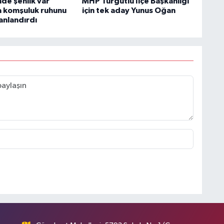
de şenlik var'
MHP Turgutlu İlçe Başkanlığı
 komşuluk ruhunu
için tek aday Yunus Oğan
anlandırdı