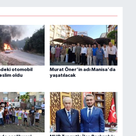
indeki otomobil
Murat Öner'in adı Manisa'da
eslim oldu
yaşatılacak