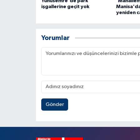
Yunusemre'de park
'Mahallem
işgallerine geçit yok
Manisa'da
yeniden c
Yorumlar
Gönder