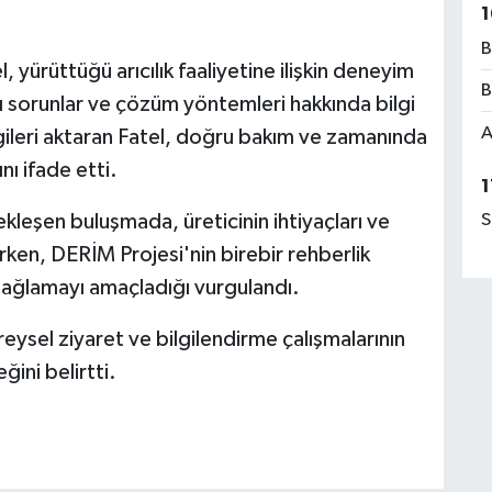
1
B
yürüttüğü arıcılık faaliyetine ilişkin deneyim
B
ğı sorunlar ve çözüm yöntemleri hakkında bilgi
A
gileri aktaran Fatel, doğru bakım ve zamanında
nı ifade etti.
1
çekleşen buluşmada, üreticinin ihtiyaçları ve
S
ken, DERİM Projesi'nin birebir rehberlik
sağlamayı amaçladığı vurgulandı.
eysel ziyaret ve bilgilendirme çalışmalarının
ğini belirtti.