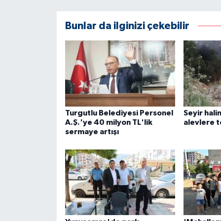
Bunlar da ilginizi çekebilir
Turgutlu Belediyesi Personel
Seyir hal
A.Ş.'ye 40 milyon TL'lik
alevlere t
sermaye artışı