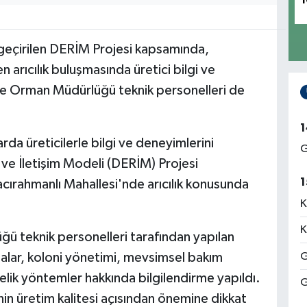
1
 geçirilen DERİM Projesi kapsamında,
arıcılık buluşmasında üretici bilgi ve
 ve Orman Müdürlüğü teknik personelleri de
1
rda üreticilerle bilgi ve deneyimlerini
G
 ve İletişim Modeli (DERİM) Projesi
1
cırahmanlı Mahallesi'nde arıcılık konusunda
K
K
ğü teknik personelleri tarafından yapılan
lamalar, koloni yönetimi, mevsimsel bakım
G
nelik yöntemler hakkında bilgilendirme yapıldı.
G
nin üretim kalitesi açısından önemine dikkat