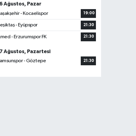
6 Ağustos, Pazar
aşakşehir - Kocaelispor
19:00
eşiktaş - Eyüpspor
21:30
med - Erzurumspor FK
21:30
7 Ağustos, Pazartesi
amsunspor - Göztepe
21:30