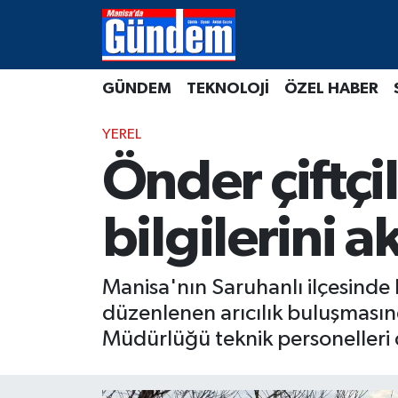
Manisa Hava Durumu
GÜNDEM
TEKNOLOJİ
ÖZEL HABER
Manisa Trafik Yoğunluk Haritası
YEREL
Süper Lig Puan Durumu ve Fikstür
Önder çiftçi
Tüm Manşetler
bilgilerini a
Son Dakika Haberleri
Manisa'nın Saruhanlı ilçesinde
Haber Arşivi
düzenlenen arıcılık buluşmasınd
Müdürlüğü teknik personelleri