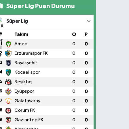
Süper Lig Puan Durumu
Süper Lig
#
Takım
O
P
1
Amed
0
0
2
Erzurumspor FK
0
0
3
Başakşehir
0
0
4
Kocaelispor
0
0
5
Beşiktaş
0
0
6
Eyüpspor
0
0
7
Galatasaray
0
0
8
Çorum FK
0
0
9
Gaziantep FK
0
0