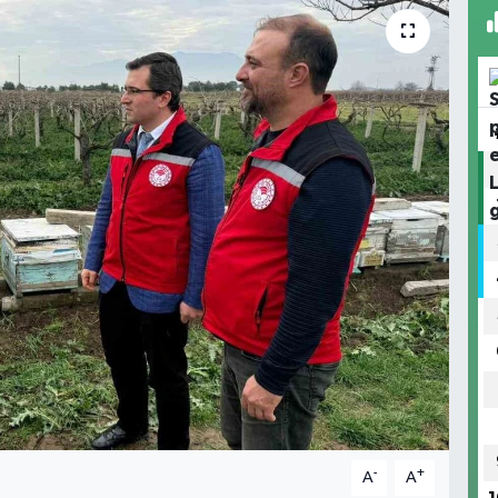
-
+
A
A