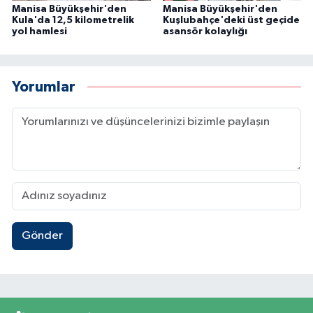
Manisa Büyükşehir'den
Manisa Büyükşehir'den
Kula'da 12,5 kilometrelik
Kuşlubahçe'deki üst geçide
yol hamlesi
asansör kolaylığı
Yorumlar
Gönder