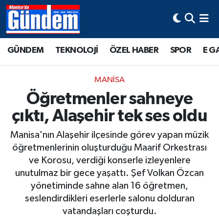
Manisa Hava Durumu
GÜNDEM
TEKNOLOJİ
ÖZEL HABER
SPOR
E G
Manisa Trafik Yoğunluk Haritası
MANİSA
Süper Lig Puan Durumu ve Fikstür
Öğretmenler sahneye
çıktı, Alaşehir tek ses oldu
Tüm Manşetler
Manisa'nın Alaşehir ilçesinde görev yapan müzik
Son Dakika Haberleri
öğretmenlerinin oluşturduğu Maarif Orkestrası
ve Korosu, verdiği konserle izleyenlere
Haber Arşivi
unutulmaz bir gece yaşattı. Şef Volkan Özcan
yönetiminde sahne alan 16 öğretmen,
seslendirdikleri eserlerle salonu dolduran
vatandaşları coşturdu.