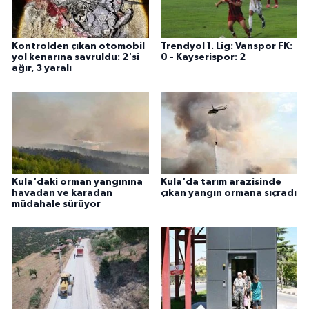
Kontrolden çıkan otomobil
Trendyol 1. Lig: Vanspor FK:
yol kenarına savruldu: 2'si
0 - Kayserispor: 2
ağır, 3 yaralı
Kula'daki orman yangınına
Kula'da tarım arazisinde
havadan ve karadan
çıkan yangın ormana sıçradı
müdahale sürüyor