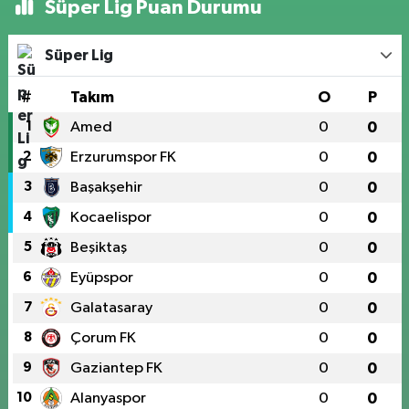
Süper Lig Puan Durumu
Süper Lig
#
Takım
O
P
1
Amed
0
0
2
Erzurumspor FK
0
0
3
Başakşehir
0
0
4
Kocaelispor
0
0
5
Beşiktaş
0
0
6
Eyüpspor
0
0
7
Galatasaray
0
0
8
Çorum FK
0
0
9
Gaziantep FK
0
0
10
Alanyaspor
0
0