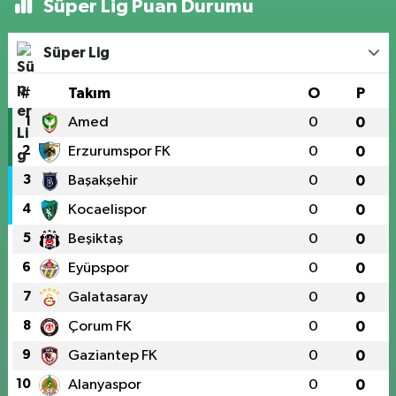
Süper Lig Puan Durumu
Süper Lig
#
Takım
O
P
1
Amed
0
0
2
Erzurumspor FK
0
0
3
Başakşehir
0
0
4
Kocaelispor
0
0
5
Beşiktaş
0
0
6
Eyüpspor
0
0
7
Galatasaray
0
0
8
Çorum FK
0
0
9
Gaziantep FK
0
0
10
Alanyaspor
0
0