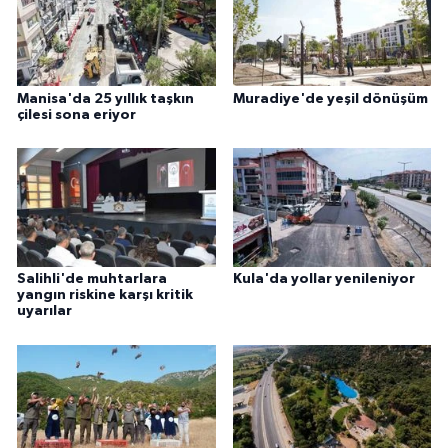
Manisa'da 25 yıllık taşkın
Muradiye'de yeşil dönüşüm
çilesi sona eriyor
Salihli'de muhtarlara
Kula'da yollar yenileniyor
yangın riskine karşı kritik
uyarılar