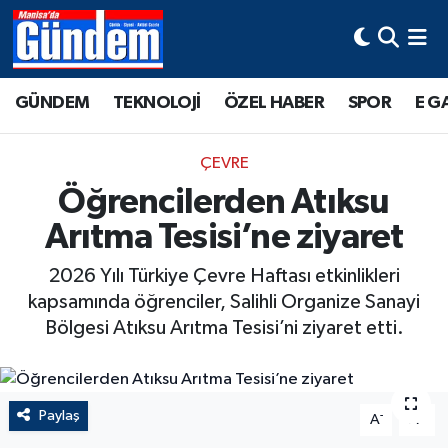
Manisa Hava Durumu
GÜNDEM
TEKNOLOJİ
ÖZEL HABER
SPOR
E G
Manisa Trafik Yoğunluk Haritası
ÇEVRE
Süper Lig Puan Durumu ve Fikstür
Öğrencilerden Atıksu
Arıtma Tesisi’ne ziyaret
Tüm Manşetler
2026 Yılı Türkiye Çevre Haftası etkinlikleri
Son Dakika Haberleri
kapsamında öğrenciler, Salihli Organize Sanayi
Bölgesi Atıksu Arıtma Tesisi’ni ziyaret etti.
Haber Arşivi
Paylaş
-
+
A
A