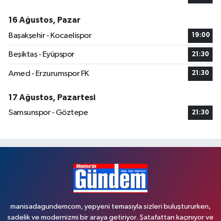
16 Ağustos, Pazar
Başakşehir - Kocaelispor
19:00
Beşiktaş - Eyüpspor
21:30
Amed - Erzurumspor FK
21:30
17 Ağustos, Pazartesi
Samsunspor - Göztepe
21:30
manisadagundemcom, yepyeni temasıyla sizleri buluştururken,
sadelik ve modernizmi bir araya getiriyor. Şatafattan kaçınıyor ve