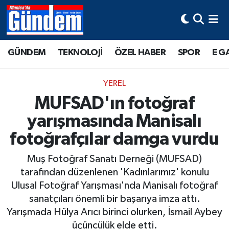
Manisa Hava Durumu
GÜNDEM
TEKNOLOJİ
ÖZEL HABER
SPOR
E G
Manisa Trafik Yoğunluk Haritası
YEREL
Süper Lig Puan Durumu ve Fikstür
MUFSAD'ın fotoğraf
yarışmasında Manisalı
Tüm Manşetler
fotoğrafçılar damga vurdu
Son Dakika Haberleri
Muş Fotoğraf Sanatı Derneği (MUFSAD)
Haber Arşivi
tarafından düzenlenen 'Kadınlarımız' konulu
Ulusal Fotoğraf Yarışması'nda Manisalı fotoğraf
sanatçıları önemli bir başarıya imza attı.
Yarışmada Hülya Arıcı birinci olurken, İsmail Aybey
üçüncülük elde etti.