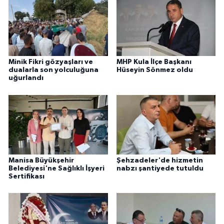
Minik Fikri gözyaşları ve
MHP Kula İlçe Başkanı
dualarla son yolculuğuna
Hüseyin Sönmez oldu
uğurlandı
Manisa Büyükşehir
Şehzadeler'de hizmetin
Belediyesi'ne Sağlıklı İşyeri
nabzı şantiyede tutuldu
Sertifikası