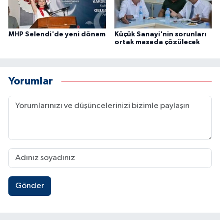
MHP Selendi'de yeni dönem
Küçük Sanayi'nin sorunları
ortak masada çözülecek
Yorumlar
Gönder