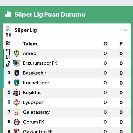
Süper Lig Puan Durumu
Süper Lig
#
Takım
O
P
1
Amed
0
0
2
Erzurumspor FK
0
0
3
Başakşehir
0
0
4
Kocaelispor
0
0
5
Beşiktaş
0
0
6
Eyüpspor
0
0
7
Galatasaray
0
0
8
Çorum FK
0
0
9
Gaziantep FK
0
0