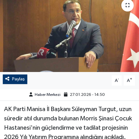
Paylaş
-
+
A
A
Haber Merkezi
27.01.2026 - 14:50
AK Parti Manisa İl Başkanı Süleyman Turgut, uzun
süredir atıl durumda bulunan Morris Şinasi Çocuk
Hastanesi'nin güçlendirme ve tadilat projesinin
2026 Yılı Yatırım Programına alındığını açıkladı.