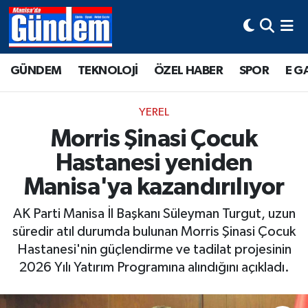
Manisa Hava Durumu
GÜNDEM
TEKNOLOJİ
ÖZEL HABER
SPOR
E G
Manisa Trafik Yoğunluk Haritası
YEREL
Süper Lig Puan Durumu ve Fikstür
Morris Şinasi Çocuk
Hastanesi yeniden
Tüm Manşetler
Manisa'ya kazandırılıyor
Son Dakika Haberleri
AK Parti Manisa İl Başkanı Süleyman Turgut, uzun
Haber Arşivi
süredir atıl durumda bulunan Morris Şinasi Çocuk
Hastanesi'nin güçlendirme ve tadilat projesinin
2026 Yılı Yatırım Programına alındığını açıkladı.