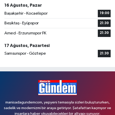
16 Ağustos, Pazar
Başakşehir - Kocaelispor
19:00
Beşiktaş - Eyüpspor
21:30
Amed - Erzurumspor FK
21:30
17 Ağustos, Pazartesi
Samsunspor - Göztepe
21:30
manisadagundemcom, yepyeni temasıyla sizleri buluştururken,
sadelik ve modernizmi bir araya getiriyor. Şatafattan kaçınıyor ve
insanlara haber okuyabilecekleri bir altyapı sunuyor.