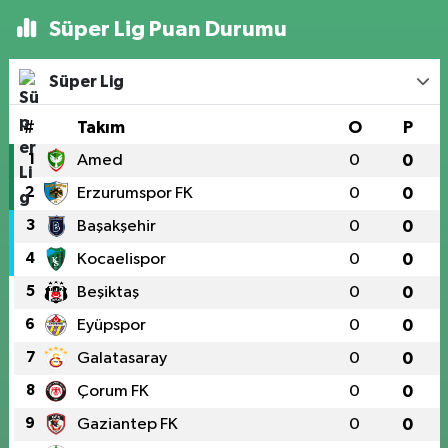
Süper Lig Puan Durumu
Süper Lig
#
Takım
O
P
1
Amed
0
0
2
Erzurumspor FK
0
0
3
Başakşehir
0
0
4
Kocaelispor
0
0
5
Beşiktaş
0
0
6
Eyüpspor
0
0
7
Galatasaray
0
0
8
Çorum FK
0
0
9
Gaziantep FK
0
0