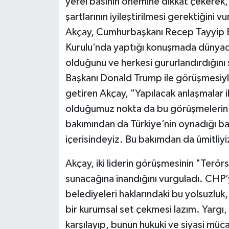
yerel basının önemine dikkat çekerek, b
şartlarının iyileştirilmesi gerektiğini 
Akçay, Cumhurbaşkanı Recep Tayyip Er
Kurulu’nda yaptığı konuşmada dünyada 
olduğunu ve herkesi gururlandırdığın
Başkanı Donald Trump ile görüşmesiyle i
getiren Akçay, "Yapılacak anlaşmalar ik
olduğumuz nokta da bu görüşmelerin b
bakımından da Türkiye’nin oynadığı ba
içerisindeyiz. Bu bakımdan da ümitliyi
Akçay, iki liderin görüşmesinin "Terör
sunacağına inandığını vurguladı. CHP’yi
belediyeleri haklarındaki bu yolsuzluk, r
bir kurumsal set çekmesi lazım. Yargı, 
karşılayıp, bunun hukuki ve siyasi müc