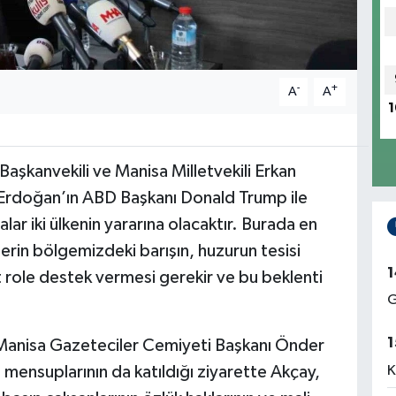
-
+
A
A
1
Başkanvekili ve Manisa Milletvekili Erkan
rdoğan’ın ABD Başkanı Donald Trump ile
lar iki ülkenin yararına olacaktır. Burada en
in bölgemizdeki barışın, huzurun tesisi
1
 role destek vermesi gerekir ve bu beklenti
G
1
Manisa Gazeteciler Cemiyeti Başkanı Önder
 mensuplarının da katıldığı ziyarette Akçay,
K