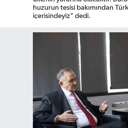
huzurun tesisi bakımından Türki
içerisindeyiz" dedi.