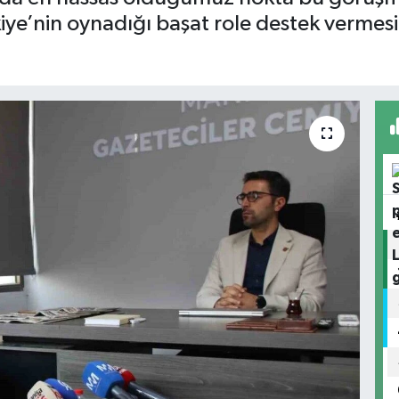
ye’nin oynadığı başat role destek vermesi