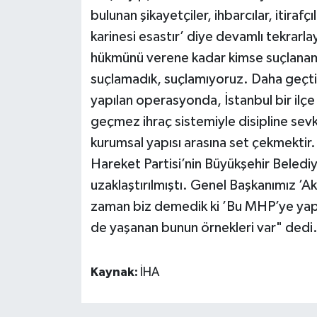
bulunan şikayetçiler, ihbarcılar, itiraf
karinesi esastır’ diye devamlı tekrarlay
hükmünü verene kadar kimse suçlanam
suçlamadık, suçlamıyoruz. Daha geçti
yapılan operasyonda, İstanbul bir ilç
geçmez ihraç sistemiyle disipline sevk 
kurumsal yapısı arasına set çekmektir. 
Hareket Partisi’nin Büyükşehir Beled
uzaklaştırılmıştı. Genel Başkanımız ’A
zaman biz demedik ki ’Bu MHP’ye yapı
de yaşanan bunun örnekleri var" dedi
Kaynak:
İHA