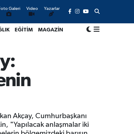
Foto Galeri
Video
Yazarlar
ĞLIK
EĞİTİM
MAGAZİN
y:
enin
i Erkan Akçay, Cumhurbaşkanı
n, "Yapılacak anlaşmalar iki
elerin bölgemizdeki barışın,