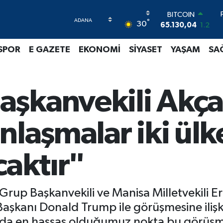
65.130,04
1.2
DOLAR
°
30
47,7106
0.17
EURO
SPOR
E GAZETE
EKONOMİ
SİYASET
YAŞAM
SA
55,1652
0.27
STERLİN
64,4046
0.35
GRAM ALTIN
şkanvekili Akça
6618.49
2.12
BİST100
13.773
-19
nlaşmalar iki ülk
caktır"
) Grup Başkanvekili ve Manisa Milletvekil
şkanı Donald Trump ile görüşmesine ilişki
rada en hassas olduğumuz nokta bu görüşm