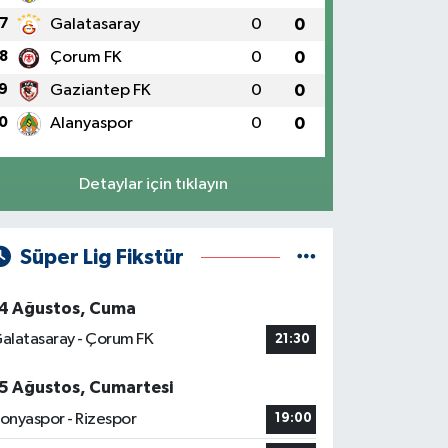
7
Galatasaray
0
0
8
Çorum FK
0
0
9
Gaziantep FK
0
0
0
Alanyaspor
0
0
Detaylar için tıklayın
Süper Lig Fikstür
4 Ağustos, Cuma
alatasaray - Çorum FK
21:30
5 Ağustos, Cumartesi
onyaspor - Rizespor
19:00