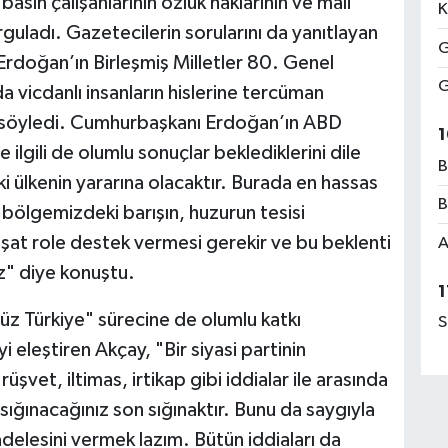
asın çalışanlarının özlük haklarının ve mali
K
vurguladı. Gazetecilerin sorularını da yanıtlayan
G
doğan’ın Birleşmiş Milletler 80. Genel
G
vicdanlı insanların hislerine tercüman
ı söyledi. Cumhurbaşkanı Erdoğan’ın ABD
1
lgili de olumlu sonuçlar beklediklerini dile
B
i ülkenin yararına olacaktır. Burada en hassas
B
ölgemizdeki barışın, huzurun tesisi
şat role destek vermesi gerekir ve bu beklenti
A
z" diye konuştu.
1
süz Türkiye" sürecine de olumlu katkı
S
 eleştiren Akçay, "Bir siyasi partinin
üşvet, iltimas, irtikap gibi iddialar ile arasında
sığınacağınız son sığınaktır. Bunu da saygıyla
adelesini vermek lazım. Bütün iddiaları da