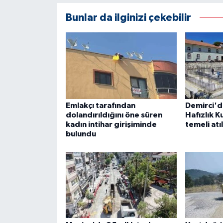
Bunlar da ilginizi çekebilir
Emlakçı tarafından
Demirci'd
dolandırıldığını öne süren
Hafızlık K
kadın intihar girişiminde
temeli atı
bulundu