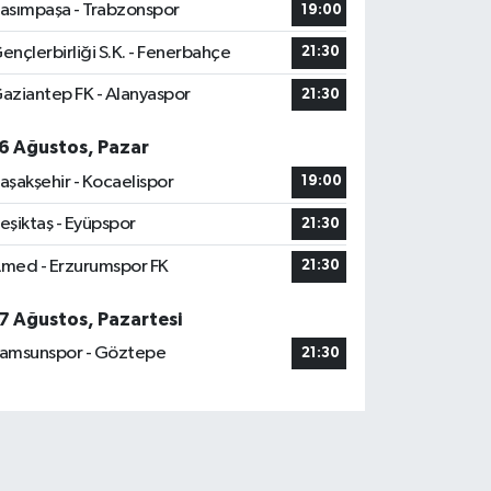
asımpaşa - Trabzonspor
19:00
ençlerbirliği S.K. - Fenerbahçe
21:30
aziantep FK - Alanyaspor
21:30
6 Ağustos, Pazar
aşakşehir - Kocaelispor
19:00
eşiktaş - Eyüpspor
21:30
med - Erzurumspor FK
21:30
7 Ağustos, Pazartesi
amsunspor - Göztepe
21:30