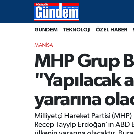
Manisa Hava Durumu
GÜNDEM
TEKNOLOJİ
ÖZEL HABER
Manisa Trafik Yoğunluk Haritası
MANİSA
Süper Lig Puan Durumu ve Fikstür
MHP Grup Ba
Tüm Manşetler
"Yapılacak a
Son Dakika Haberleri
yararına ola
Haber Arşivi
Milliyetçi Hareket Partisi (MHP
Recep Tayyip Erdoğan’ın ABD Ba
ülkenin yararına olacaktır. Bu