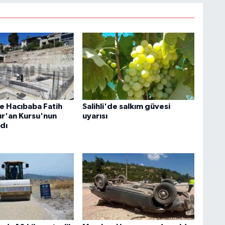
e Hacıbaba Fatih
Salihli'de salkım güvesi
ur'an Kursu'nun
uyarısı
ldı