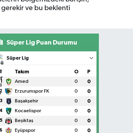
 gerekir ve bu beklenti
Süper Lig Puan Durumu
Süper Lig
#
Takım
O
P
1
Amed
0
0
2
Erzurumspor FK
0
0
3
Başakşehir
0
0
4
Kocaelispor
0
0
5
Beşiktaş
0
0
6
Eyüpspor
0
0