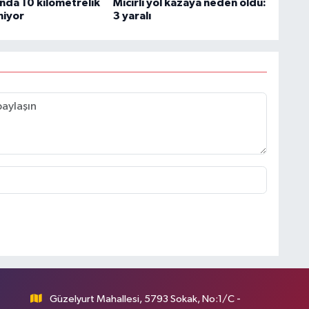
nda 10 kilometrelik
Mıcırlı yol kazaya neden oldu:
niyor
3 yaralı
Güzelyurt Mahallesi, 5793 Sokak, No:1/C -