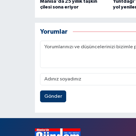
Manisa'da 25 yıllık taşkın
Yuntdağı'
çilesi sona eriyor
yol yenile
Yorumlar
Gönder