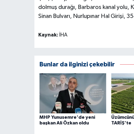
dolmuş durağı, Barbaros kanal yolu, K
Sinan Bulvarı, Nurlupınar Hal Girişi, 3
Kaynak:
İHA
Bunlar da ilginizi çekebilir
MHP Yunusemre'de yeni
Üzümcünü
başkan Ali Özkan oldu
TARİŞ'te