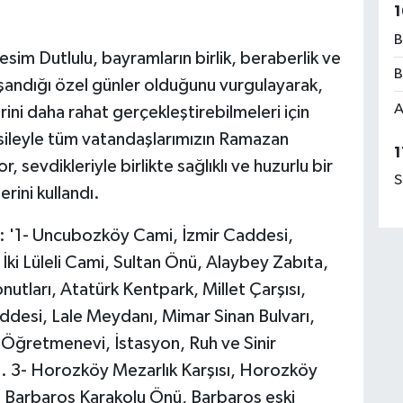
1
B
im Dutlulu, bayramların birlik, beraberlik ve
B
şandığı özel günler olduğunu vurgulayarak,
A
ini daha rahat gerçekleştirebilmeleri için
esileyle tüm vatandaşlarımızın Ramazan
1
, sevdikleriyle birlikte sağlıklı ve huzurlu bir
S
rini kullandı.
: '1- Uncubozköy Cami, İzmir Caddesi,
İki Lüleli Cami, Sultan Önü, Alaybey Zabıta,
utları, Atatürk Kentpark, Millet Çarşısı,
ddesi, Lale Meydanı, Mimar Sinan Bulvarı,
, Öğretmenevi, İstasyon, Ruh ve Sinir
ğı. 3- Horozköy Mezarlık Karşısı, Horozköy
e, Barbaros Karakolu Önü, Barbaros eski