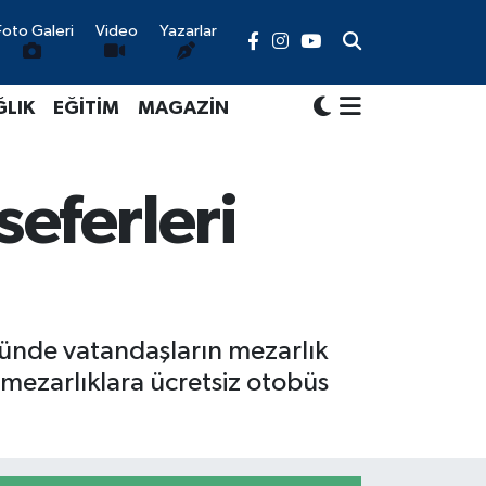
Foto Galeri
Video
Yazarlar
ĞLIK
EĞİTİM
MAGAZİN
seferleri
nünde vatandaşların mezarlık
e mezarlıklara ücretsiz otobüs