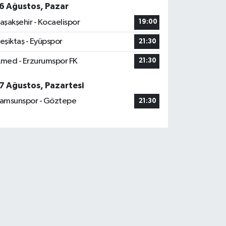
6 Ağustos, Pazar
aşakşehir - Kocaelispor
19:00
eşiktaş - Eyüpspor
21:30
med - Erzurumspor FK
21:30
7 Ağustos, Pazartesi
amsunspor - Göztepe
21:30