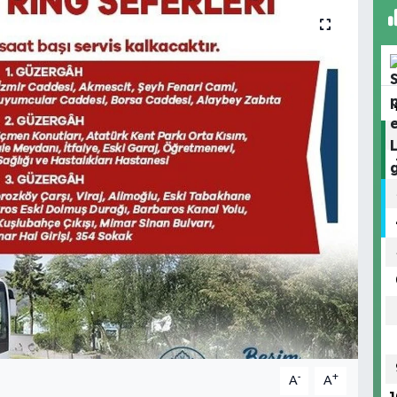
-
+
A
A