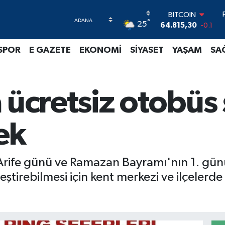
64.815,30
-0.1
DOLAR
°
25
47,7436
0.18
EURO
SPOR
E GAZETE
EKONOMİ
SİYASET
YAŞAM
SA
55,2510
0.32
STERLİN
64,4811
0.38
GRAM ALTIN
 ücretsiz otobüs 
6660.55
0
BİST100
13.779
-14
ek
 Arife günü ve Ramazan Bayramı'nın 1. gü
eştirebilmesi için kent merkezi ve ilçelerd