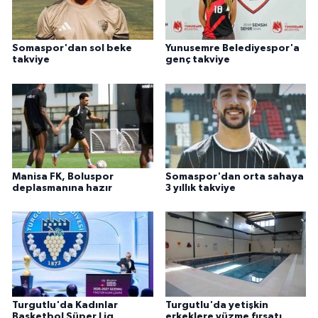
Somaspor'dan sol beke
Yunusemre Belediyespor'a
takviye
genç takviye
Manisa FK, Boluspor
Somaspor'dan orta sahaya
deplasmanına hazır
3 yıllık takviye
Turgutlu'da Kadınlar
Turgutlu'da yetişkin
Basketbol Süper Lig
erkeklere yüzme fırsatı