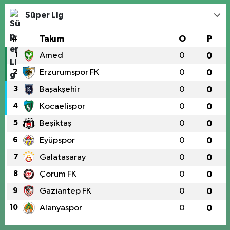
Süper Lig
#
Takım
O
P
1
Amed
0
0
2
Erzurumspor FK
0
0
3
Başakşehir
0
0
4
Kocaelispor
0
0
5
Beşiktaş
0
0
6
Eyüpspor
0
0
7
Galatasaray
0
0
8
Çorum FK
0
0
9
Gaziantep FK
0
0
10
Alanyaspor
0
0