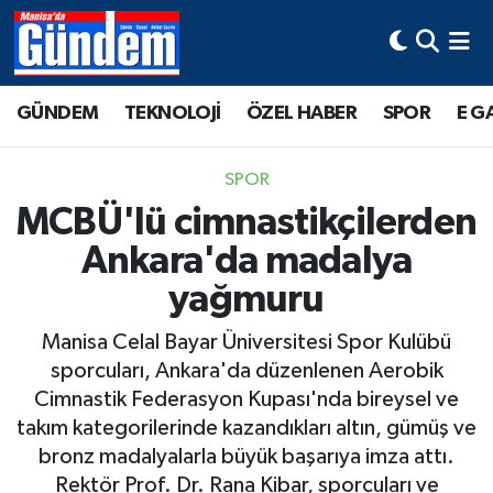
Manisa Hava Durumu
GÜNDEM
TEKNOLOJİ
ÖZEL HABER
SPOR
E G
Manisa Trafik Yoğunluk Haritası
SPOR
Süper Lig Puan Durumu ve Fikstür
MCBÜ'lü cimnastikçilerden
Ankara'da madalya
Tüm Manşetler
yağmuru
Son Dakika Haberleri
Manisa Celal Bayar Üniversitesi Spor Kulübü
Haber Arşivi
sporcuları, Ankara'da düzenlenen Aerobik
Cimnastik Federasyon Kupası'nda bireysel ve
takım kategorilerinde kazandıkları altın, gümüş ve
bronz madalyalarla büyük başarıya imza attı.
Rektör Prof. Dr. Rana Kibar, sporcuları ve