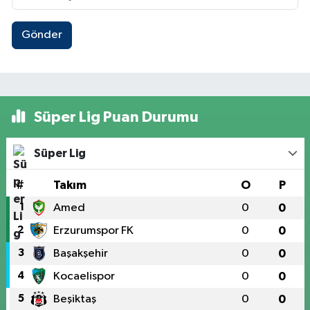
Gönder
Süper Lig Puan Durumu
Süper Lig
#
Takım
O
P
1
Amed
0
0
2
Erzurumspor FK
0
0
3
Başakşehir
0
0
4
Kocaelispor
0
0
5
Beşiktaş
0
0