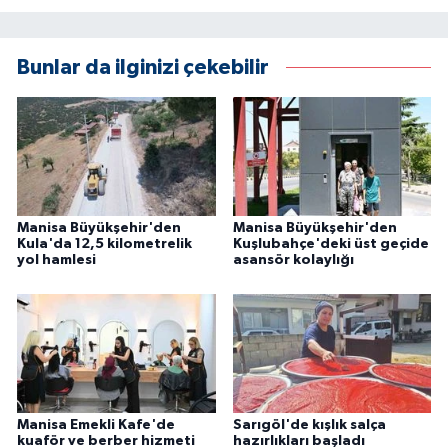
Bunlar da ilginizi çekebilir
Manisa Büyükşehir'den
Manisa Büyükşehir'den
Kula'da 12,5 kilometrelik
Kuşlubahçe'deki üst geçide
yol hamlesi
asansör kolaylığı
Manisa Emekli Kafe'de
Sarıgöl'de kışlık salça
kuaför ve berber hizmeti
hazırlıkları başladı