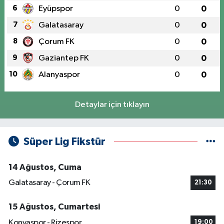
6
Eyüpspor
0
0
7
Galatasaray
0
0
8
Çorum FK
0
0
9
Gaziantep FK
0
0
10
Alanyaspor
0
0
Detaylar için tıklayın
Süper Lig Fikstür
14 Ağustos, Cuma
Galatasaray - Çorum FK
21:30
15 Ağustos, Cumartesi
Konyaspor - Rizespor
19:00