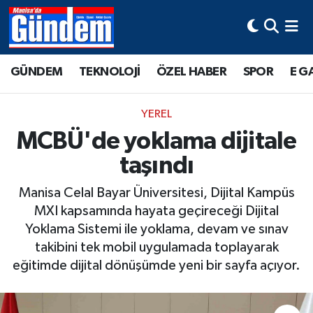
Manisa Hava Durumu
GÜNDEM
TEKNOLOJİ
ÖZEL HABER
SPOR
E G
Manisa Trafik Yoğunluk Haritası
YEREL
Süper Lig Puan Durumu ve Fikstür
MCBÜ'de yoklama dijitale
taşındı
Tüm Manşetler
Manisa Celal Bayar Üniversitesi, Dijital Kampüs
Son Dakika Haberleri
MXI kapsamında hayata geçireceği Dijital
Yoklama Sistemi ile yoklama, devam ve sınav
Haber Arşivi
takibini tek mobil uygulamada toplayarak
eğitimde dijital dönüşümde yeni bir sayfa açıyor.