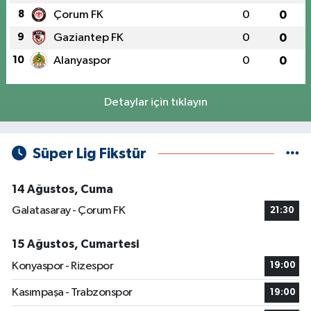
8
Çorum FK
0
0
9
Gaziantep FK
0
0
10
Alanyaspor
0
0
Detaylar için tıklayın
Süper Lig Fikstür
14 Ağustos, Cuma
Galatasaray - Çorum FK
21:30
15 Ağustos, Cumartesi
Konyaspor - Rizespor
19:00
Kasımpaşa - Trabzonspor
19:00