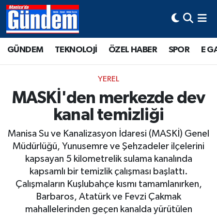
Manisa Hava Durumu
GÜNDEM
TEKNOLOJİ
ÖZEL HABER
SPOR
E G
Manisa Trafik Yoğunluk Haritası
YEREL
Süper Lig Puan Durumu ve Fikstür
MASKİ'den merkezde dev
kanal temizliği
Tüm Manşetler
Manisa Su ve Kanalizasyon İdaresi (MASKİ) Genel
Son Dakika Haberleri
Müdürlüğü, Yunusemre ve Şehzadeler ilçelerini
kapsayan 5 kilometrelik sulama kanalında
Haber Arşivi
kapsamlı bir temizlik çalışması başlattı.
Çalışmaların Kuşlubahçe kısmı tamamlanırken,
Barbaros, Atatürk ve Fevzi Çakmak
mahallelerinden geçen kanalda yürütülen