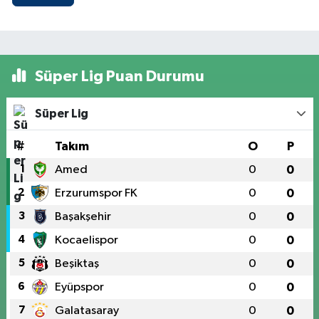
Süper Lig Puan Durumu
Süper Lig
#
Takım
O
P
1
Amed
0
0
2
Erzurumspor FK
0
0
3
Başakşehir
0
0
4
Kocaelispor
0
0
5
Beşiktaş
0
0
6
Eyüpspor
0
0
7
Galatasaray
0
0