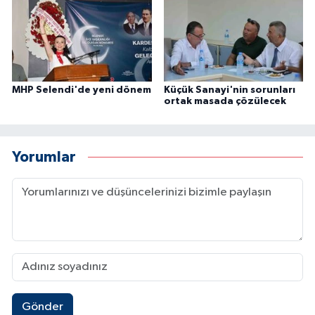
MHP Selendi'de yeni dönem
Küçük Sanayi'nin sorunları
ortak masada çözülecek
Yorumlar
Gönder