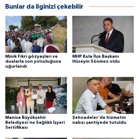
Bunlar da ilginizi çekebilir
Minik Fikri gözyaşları ve
MHP Kula İlçe Başkanı
dualarla son yolculuğuna
Hüseyin Sönmez oldu
uğurlandı
Manisa Büyükşehir
Şehzadeler'de hizmetin
Belediyesi'ne Sağlıklı İşyeri
nabzı şantiyede tutuldu
Sertifikası