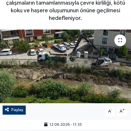
çalışmaların tamamlanmasıyla çevre kirliliği, kötü
koku ve haşere oluşumunun önüne geçilmesi
hedefleniyor.
Paylaş
-
+
A
A
12.06.2026 - 11:35