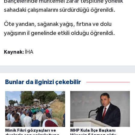
bahçelerinde muhtemel zarar tespitine yönelik
sahadaki çalışmalarını sürdürdüğü öğrenildi.
Öte yandan, sağanak yağış, fırtına ve dolu
yağışının il genelinde etkili olduğu öğrenildi.
Kaynak:
İHA
Bunlar da ilginizi çekebilir
Minik Fikri gözyaşları ve
MHP Kula İlçe Başkanı