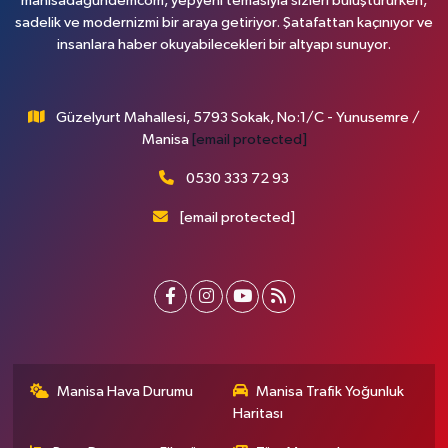
manisadagundemcom, yepyeni temasıyla sizleri buluştururken,
sadelik ve modernizmi bir araya getiriyor. Şatafattan kaçınıyor ve
insanlara haber okuyabilecekleri bir altyapı sunuyor.
Güzelyurt Mahallesi, 5793 Sokak, No:1/C - Yunusemre /
Manisa
[email protected]
0530 333 72 93
[email protected]
Manisa Hava Durumu
Manisa Trafik Yoğunluk
Haritası