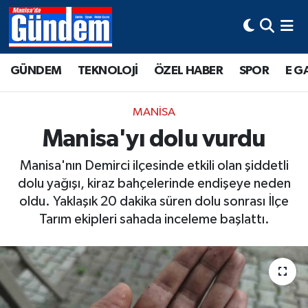
Manisa Hava Durumu
GÜNDEM
TEKNOLOJİ
ÖZEL HABER
SPOR
E G
Manisa Trafik Yoğunluk Haritası
MANİSA
Süper Lig Puan Durumu ve Fikstür
Manisa'yı dolu vurdu
Tüm Manşetler
Manisa'nın Demirci ilçesinde etkili olan şiddetli
dolu yağışı, kiraz bahçelerinde endişeye neden
Son Dakika Haberleri
oldu. Yaklaşık 20 dakika süren dolu sonrası İlçe
Tarım ekipleri sahada inceleme başlattı.
Haber Arşivi