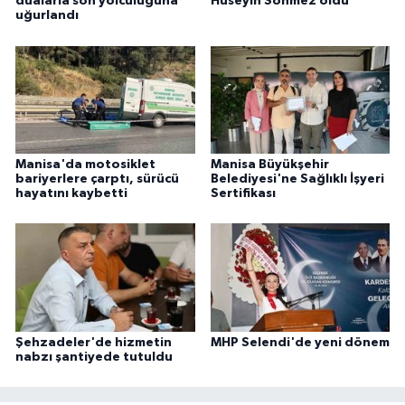
dualarla son yolculuğuna
Hüseyin Sönmez oldu
uğurlandı
Manisa'da motosiklet
Manisa Büyükşehir
bariyerlere çarptı, sürücü
Belediyesi'ne Sağlıklı İşyeri
hayatını kaybetti
Sertifikası
Şehzadeler'de hizmetin
MHP Selendi'de yeni dönem
nabzı şantiyede tutuldu