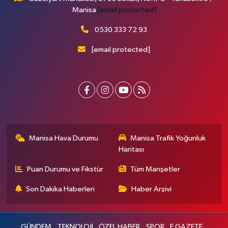
Manisa
[email protected]
0530 333 72 93
[email protected]
Manisa Hava Durumu
Manisa Trafik Yoğunluk
Haritası
Puan Durumu ve Fikstür
Tüm Manşetler
Son Dakika Haberleri
Haber Arşivi
GÜNDEM
TEKNOLOJİ
ÖZEL HABER
SPOR
E GAZETE