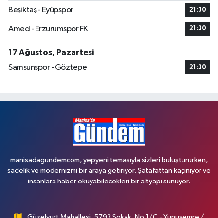
Beşiktaş - Eyüpspor
21:30
Amed - Erzurumspor FK
21:30
17 Ağustos, Pazartesi
Samsunspor - Göztepe
21:30
manisadagundemcom, yepyeni temasıyla sizleri buluştururken,
sadelik ve modernizmi bir araya getiriyor. Şatafattan kaçınıyor ve
insanlara haber okuyabilecekleri bir altyapı sunuyor.
Güzelyurt Mahallesi, 5793 Sokak, No:1/C - Yunusemre /