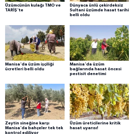
Üzümcünün kulağı TMO ve
Dünyaca ünlü çekirdeksiz
TARİŞ'te
Sultani üzümde hasat tarihi
belli oldu
Manisa'da üzüm işçiliği
Manisa'da üzüm
ücretleri belli oldu
bağlarında hasat öncesi
pestisit denetimi
Zeytin sineğine karşı
Üzüm üreticilerine kritik
Manisa'da bahçeler tek tek
hasat uyarısı!
kontrol ediliyor