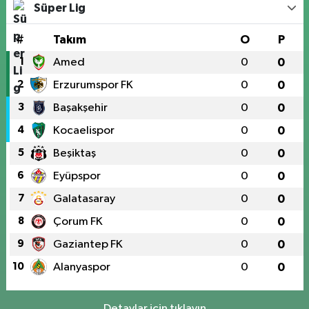
Süper Lig
#
Takım
O
P
1
Amed
0
0
2
Erzurumspor FK
0
0
3
Başakşehir
0
0
4
Kocaelispor
0
0
5
Beşiktaş
0
0
6
Eyüpspor
0
0
7
Galatasaray
0
0
8
Çorum FK
0
0
9
Gaziantep FK
0
0
10
Alanyaspor
0
0
Detaylar için tıklayın