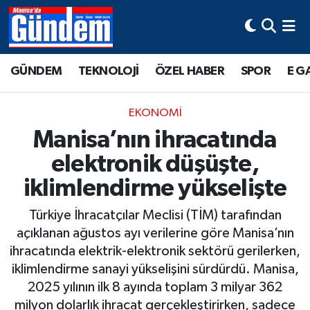
Manisa Hava Durumu
GÜNDEM
TEKNOLOJİ
ÖZEL HABER
SPOR
E G
Manisa Trafik Yoğunluk Haritası
EKONOMİ
Süper Lig Puan Durumu ve Fikstür
Manisa’nın ihracatında
elektronik düşüşte,
Tüm Manşetler
iklimlendirme yükselişte
Son Dakika Haberleri
Türkiye İhracatçılar Meclisi (TİM) tarafından
Haber Arşivi
açıklanan ağustos ayı verilerine göre Manisa’nın
ihracatında elektrik-elektronik sektörü gerilerken,
iklimlendirme sanayi yükselişini sürdürdü. Manisa,
2025 yılının ilk 8 ayında toplam 3 milyar 362
milyon dolarlık ihracat gerçekleştirirken, sadece