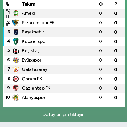
#
Takım
O
P
1
Amed
0
0
2
Erzurumspor FK
0
0
3
Başakşehir
0
0
4
Kocaelispor
0
0
5
Beşiktaş
0
0
6
Eyüpspor
0
0
7
Galatasaray
0
0
8
Çorum FK
0
0
9
Gaziantep FK
0
0
10
Alanyaspor
0
0
Detaylar için tıklayın