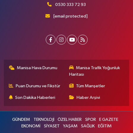
0530 333 72 93
[email protected]
Manisa Hava Durumu
Manisa Trafik Yoğunluk
Haritası
Puan Durumu ve Fikstür
Tüm Manşetler
Son Dakika Haberleri
Haber Arşivi
GÜNDEM
TEKNOLOJİ
ÖZEL HABER
SPOR
E GAZETE
EKONOMİ
SİYASET
YAŞAM
SAĞLIK
EĞİTİM