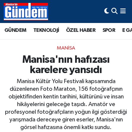
Manisa Hava Durumu
GÜNDEM
TEKNOLOJİ
ÖZEL HABER
SPOR
E G
Manisa Trafik Yoğunluk Haritası
MANİSA
Süper Lig Puan Durumu ve Fikstür
Manisa'nın hafızası
karelere yansıdı
Tüm Manşetler
Manisa Kültür Yolu Festivali kapsamında
Son Dakika Haberleri
düzenlenen Foto Maraton, 156 fotoğrafçının
objektifinden kentin tarihini, kültürünü ve insan
Haber Arşivi
hikâyelerini geleceğe taşıdı. Amatör ve
profesyonel fotoğrafçıların yoğun ilgi gösterdiği
yarışmada dereceye giren eserler, Manisa'nın
görsel hafızasına önemli katkı sundu.