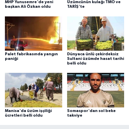
MHP Yunusemre'de yeni
Üzümcünün kulağı TMO ve
başkan Ali Özkan oldu
TARİŞ'te
Palet fabrikasında yangın
Dünyaca ünlü çekirdeksiz
paniği
Sultani üzümde hasat tarihi
belli oldu
Manisa'da üzüm işçiliği
Somaspor'dan sol beke
ücretleri belli oldu
takviye