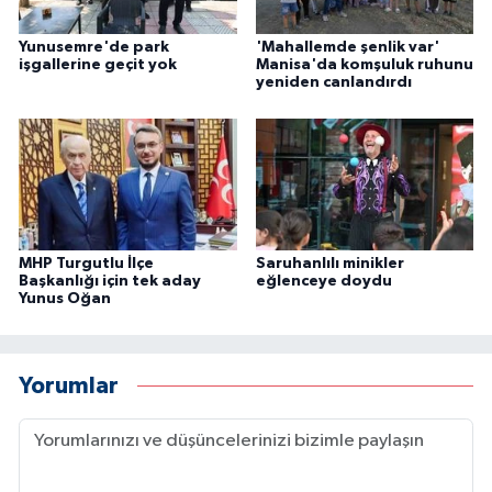
Yunusemre'de park
'Mahallemde şenlik var'
işgallerine geçit yok
Manisa'da komşuluk ruhunu
yeniden canlandırdı
MHP Turgutlu İlçe
Saruhanlılı minikler
Başkanlığı için tek aday
eğlenceye doydu
Yunus Oğan
Yorumlar