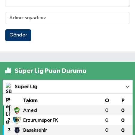
Gönder
Süper Lig Puan Durumu
Süper Lig
#
Takım
O
P
1
Amed
0
0
2
Erzurumspor FK
0
0
3
Başakşehir
0
0