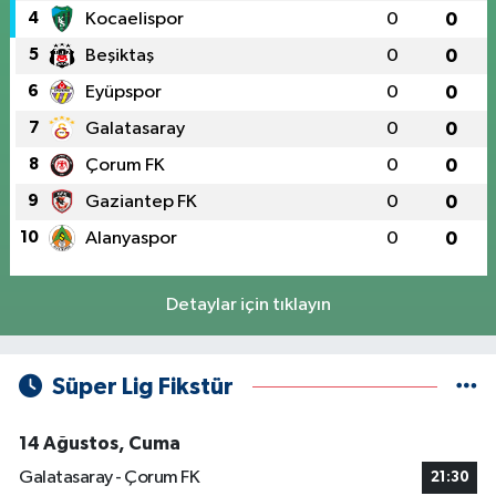
4
Kocaelispor
0
0
5
Beşiktaş
0
0
6
Eyüpspor
0
0
7
Galatasaray
0
0
8
Çorum FK
0
0
9
Gaziantep FK
0
0
10
Alanyaspor
0
0
Detaylar için tıklayın
Süper Lig Fikstür
14 Ağustos, Cuma
Galatasaray - Çorum FK
21:30