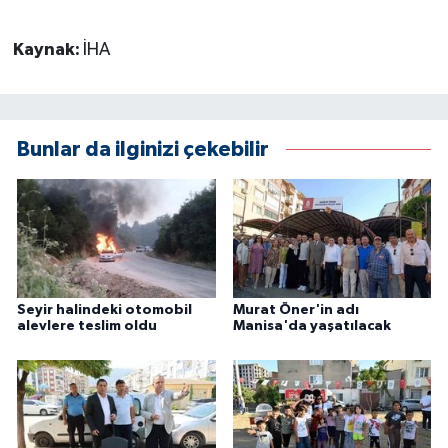
Kaynak:
İHA
Bunlar da ilginizi çekebilir
Seyir halindeki otomobil
Murat Öner'in adı
alevlere teslim oldu
Manisa'da yaşatılacak