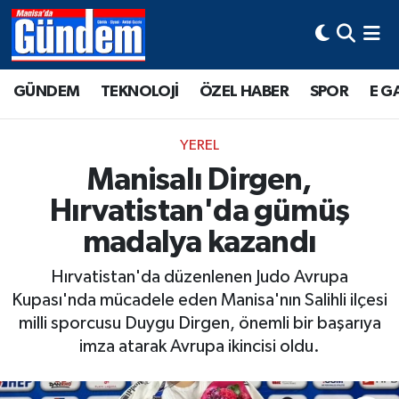
Manisa Hava Durumu
GÜNDEM
TEKNOLOJİ
ÖZEL HABER
SPOR
E G
Manisa Trafik Yoğunluk Haritası
YEREL
Süper Lig Puan Durumu ve Fikstür
Manisalı Dirgen,
Hırvatistan'da gümüş
Tüm Manşetler
madalya kazandı
Son Dakika Haberleri
Hırvatistan'da düzenlenen Judo Avrupa
Haber Arşivi
Kupası'nda mücadele eden Manisa'nın Salihli ilçesi
milli sporcusu Duygu Dirgen, önemli bir başarıya
imza atarak Avrupa ikincisi oldu.