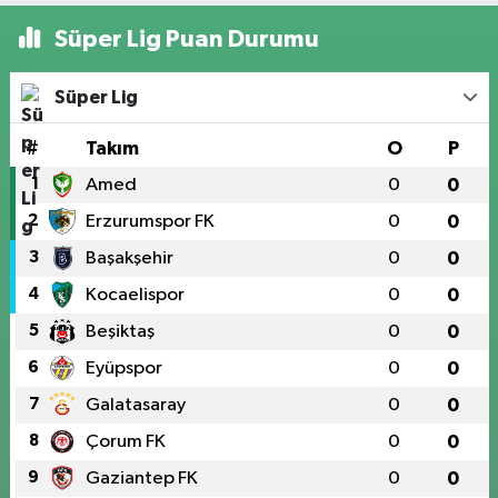
Süper Lig Puan Durumu
Süper Lig
#
Takım
O
P
1
Amed
0
0
2
Erzurumspor FK
0
0
3
Başakşehir
0
0
4
Kocaelispor
0
0
5
Beşiktaş
0
0
6
Eyüpspor
0
0
7
Galatasaray
0
0
8
Çorum FK
0
0
9
Gaziantep FK
0
0