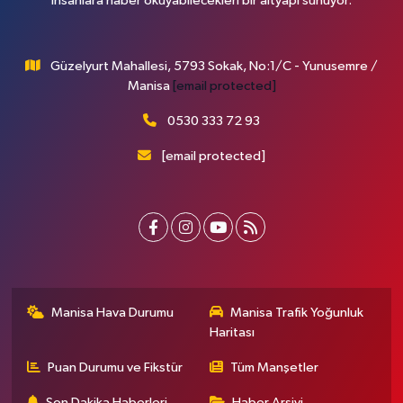
insanlara haber okuyabilecekleri bir altyapı sunuyor.
Güzelyurt Mahallesi, 5793 Sokak, No:1/C - Yunusemre /
Manisa
[email protected]
0530 333 72 93
[email protected]
Manisa Hava Durumu
Manisa Trafik Yoğunluk
Haritası
Puan Durumu ve Fikstür
Tüm Manşetler
Son Dakika Haberleri
Haber Arşivi