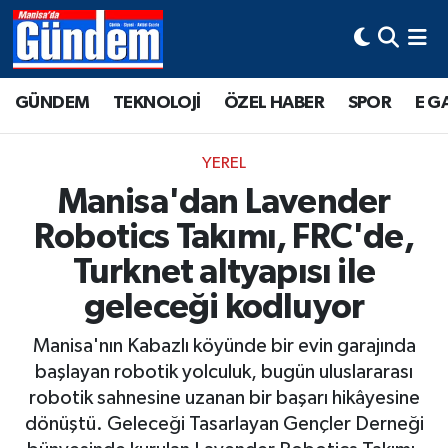
Manisa Hava Durumu
GÜNDEM
TEKNOLOJİ
ÖZEL HABER
SPOR
E G
Manisa Trafik Yoğunluk Haritası
YEREL
Süper Lig Puan Durumu ve Fikstür
Manisa'dan Lavender
Robotics Takımı, FRC'de,
Tüm Manşetler
Turknet altyapısı ile
Son Dakika Haberleri
geleceği kodluyor
Haber Arşivi
Manisa'nın Kabazlı köyünde bir evin garajında
başlayan robotik yolculuk, bugün uluslararası
robotik sahnesine uzanan bir başarı hikâyesine
dönüştü. Geleceği Tasarlayan Gençler Derneği