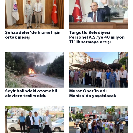
Şehzadeler'de hizmet için
Turgutlu Belediyesi
ortak mesaj
Personel A.Ş.'ye 40 milyon
TL'lik sermaye artışı
Seyir halindeki otomobil
Murat Öner'in adı
alevlere teslim oldu
Manisa'da yaşatılacak