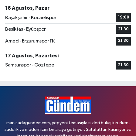
16 Ağustos, Pazar
Başakşehir - Kocaelispor
19:00
Beşiktaş - Eyüpspor
21:30
Amed - Erzurumspor FK
21:30
17 Ağustos, Pazartesi
Samsunspor - Göztepe
21:30
manisadagundemcom, yepyeni temasıyla sizleri buluştururken,
sadelik ve modernizmi bir araya getiriyor. Şatafattan kaçınıyor ve