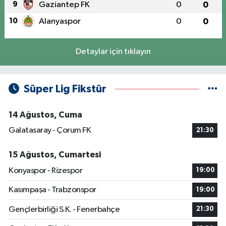
9
Gaziantep FK
0
0
10
Alanyaspor
0
0
Detaylar için tıklayın
Süper Lig Fikstür
14 Ağustos, Cuma
Galatasaray - Çorum FK
21:30
15 Ağustos, Cumartesi
Konyaspor - Rizespor
19:00
Kasımpaşa - Trabzonspor
19:00
Gençlerbirliği S.K. - Fenerbahçe
21:30