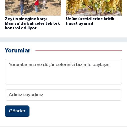
Zeytin sineğine karşı
Üzüm üreticilerine kritik
Manisa'da bahçeler tek tek
hasat uyarısı!
kontrol ediliyor
Yorumlar
Gönder