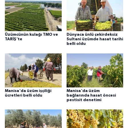
Üzümcünün kulağı TMO ve
Dünyaca ünlü çekirdeksiz
TARİŞ'te
Sultani üzümde hasat tarihi
belli oldu
Manisa'da üzüm işçiliği
Manisa'da üzüm
ücretleri belli oldu
bağlarında hasat öncesi
pestisit denetimi