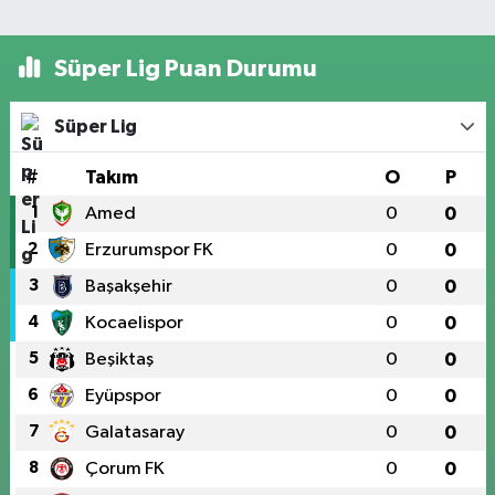
Süper Lig Puan Durumu
Süper Lig
#
Takım
O
P
1
Amed
0
0
2
Erzurumspor FK
0
0
3
Başakşehir
0
0
4
Kocaelispor
0
0
5
Beşiktaş
0
0
6
Eyüpspor
0
0
7
Galatasaray
0
0
8
Çorum FK
0
0