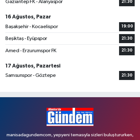
Gaziantep FK - Alanyaspor
21:30
16 Ağustos, Pazar
Başakşehir - Kocaelispor
19:00
Beşiktaş - Eyüpspor
21:30
Amed - Erzurumspor FK
21:30
17 Ağustos, Pazartesi
Samsunspor - Göztepe
21:30
manisadagundemcom, yepyeni temasıyla sizleri buluştururken,