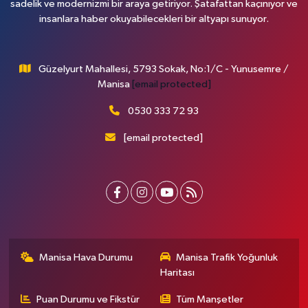
sadelik ve modernizmi bir araya getiriyor. Şatafattan kaçınıyor ve
insanlara haber okuyabilecekleri bir altyapı sunuyor.
Güzelyurt Mahallesi, 5793 Sokak, No:1/C - Yunusemre /
Manisa
[email protected]
0530 333 72 93
[email protected]
Manisa Hava Durumu
Manisa Trafik Yoğunluk
Haritası
Puan Durumu ve Fikstür
Tüm Manşetler