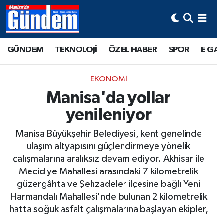
Manisa Hava Durumu
GÜNDEM
TEKNOLOJİ
ÖZEL HABER
SPOR
E G
Manisa Trafik Yoğunluk Haritası
EKONOMİ
Süper Lig Puan Durumu ve Fikstür
Manisa'da yollar
yenileniyor
Tüm Manşetler
Manisa Büyükşehir Belediyesi, kent genelinde
Son Dakika Haberleri
ulaşım altyapısını güçlendirmeye yönelik
çalışmalarına aralıksız devam ediyor. Akhisar ile
Haber Arşivi
Mecidiye Mahallesi arasındaki 7 kilometrelik
güzergâhta ve Şehzadeler ilçesine bağlı Yeni
Harmandalı Mahallesi'nde bulunan 2 kilometrelik
hatta soğuk asfalt çalışmalarına başlayan ekipler,