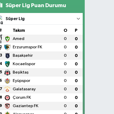
Süper Lig Puan Durumu
Süper Lig
#
Takım
O
P
1
Amed
0
0
2
Erzurumspor FK
0
0
3
Başakşehir
0
0
4
Kocaelispor
0
0
5
Beşiktaş
0
0
6
Eyüpspor
0
0
7
Galatasaray
0
0
8
Çorum FK
0
0
9
Gaziantep FK
0
0