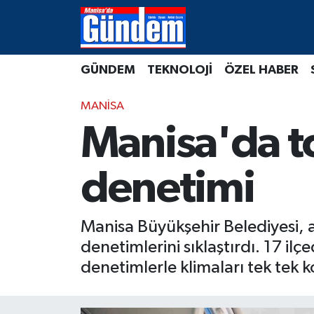
Manisa Hava Durumu
GÜNDEM
TEKNOLOJİ
ÖZEL HABER
Manisa Trafik Yoğunluk Haritası
MANİSA
Süper Lig Puan Durumu ve Fikstür
Manisa'da t
Tüm Manşetler
denetimi
Son Dakika Haberleri
Manisa Büyükşehir Belediyesi, a
Haber Arşivi
denetimlerini sıklaştırdı. 17 ilç
denetimlerle klimaları tek tek 