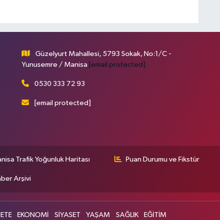
Güzelyurt Mahallesi, 5793 Sokak, No:1/C -
Yunusemre / Manisa
[email protected]
0530 333 72 93
[email protected]
nisa Trafik Yoğunluk Haritası
Puan Durumu ve Fikstür
ber Arşivi
ETE
EKONOMİ
SİYASET
YAŞAM
SAĞLIK
EĞİTİM