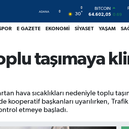
64.602,05
0.69
DOLAR
°
30
47,5986
0.06
EURO
55,0700
0.1
SPOR
E GAZETE
EKONOMİ
SİYASET
YAŞAM
SA
STERLİN
64,2438
0.21
GRAM ALTIN
6513.94
0.32
oplu taşımaya kl
BİST100
13.768
48
rtan hava sıcaklıkları nedeniyle toplu taş
ede kooperatif başkanları uyarılırken, Trafik 
kontrol etmeye başladı.