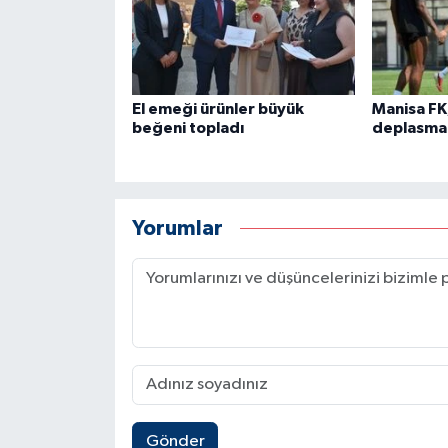
El emeği ürünler büyük
Manisa FK
beğeni topladı
deplasman
Yorumlar
Gönder