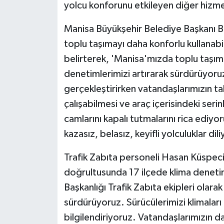
yolcu konforunu etkileyen diğer hizme
Manisa Büyükşehir Belediye Başkanı Be
toplu taşımayı daha konforlu kullanabil
belirterek, 'Manisa'mızda toplu taşıma 
denetimlerimizi artırarak sürdürüyoruz.
gerçekleştirirken vatandaşlarımızın tale
çalışabilmesi ve araç içerisindeki seri
camlarını kapalı tutmalarını rica ediy
kazasız, belasız, keyifli yolculuklar di
Trafik Zabıta personeli Hasan Küspeci
doğrultusunda 17 ilçede klima denetim
Başkanlığı Trafik Zabıta ekipleri olarak
sürdürüyoruz. Sürücülerimizi klimaları
bilgilendiriyoruz. Vatandaşlarımızın d