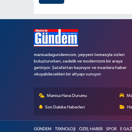
manisadagundemcom, yepyeni temasıyla sizleri
buluştururken, sadelik ve modernizmi bir araya
getiriyor. Şatafattan kaçınıyor ve insanlara haber
okuyabilecekleri bir altyapı sunuyor.
Manisa Hava Durumu
Ma
Son Dakika Haberleri
Ha
GÜNDEM
TEKNOLOJİ
ÖZEL HABER
SPOR
E GAZ