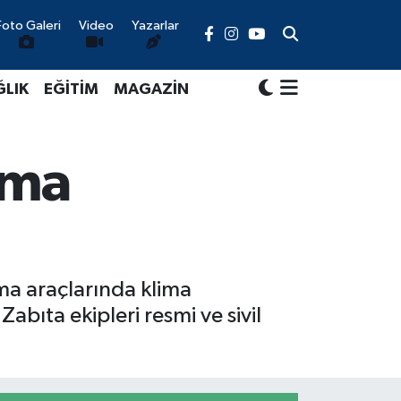
Foto Galeri
Video
Yazarlar
ĞLIK
EĞİTİM
MAGAZİN
ima
ıma araçlarında klima
Zabıta ekipleri resmi ve sivil