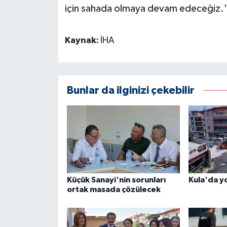
için sahada olmaya devam edeceğiz.' i
Kaynak:
İHA
Bunlar da ilginizi çekebilir
Küçük Sanayi'nin sorunları
Kula'da yo
ortak masada çözülecek