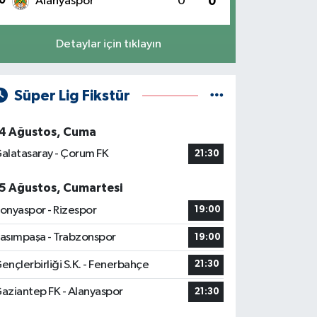
0
Alanyaspor
0
0
Detaylar için tıklayın
Süper Lig Fikstür
4 Ağustos, Cuma
alatasaray - Çorum FK
21:30
5 Ağustos, Cumartesi
onyaspor - Rizespor
19:00
asımpaşa - Trabzonspor
19:00
ençlerbirliği S.K. - Fenerbahçe
21:30
aziantep FK - Alanyaspor
21:30