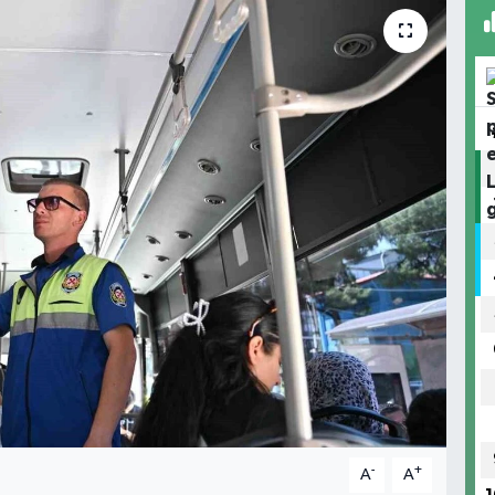
-
+
A
A