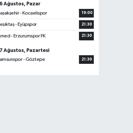
6 Ağustos, Pazar
aşakşehir - Kocaelispor
19:00
eşiktaş - Eyüpspor
21:30
med - Erzurumspor FK
21:30
7 Ağustos, Pazartesi
amsunspor - Göztepe
21:30