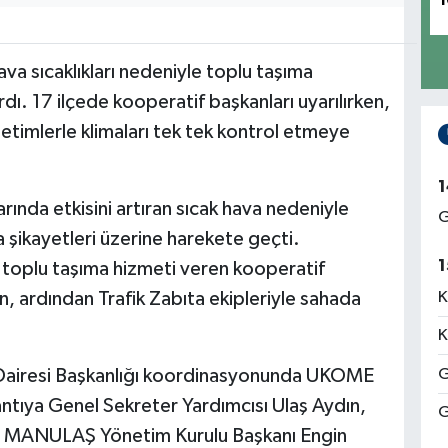
1
va sıcaklıkları nedeniyle toplu taşıma
rdı. 17 ilçede kooperatif başkanları uyarılırken,
enetimlerle klimaları tek tek kontrol etmeye
1
rında etkisini artıran sıcak hava nedeniyle
G
 şikayetleri üzerine harekete geçti.
1
 toplu taşıma hizmeti veren kooperatif
n, ardından Trafik Zabıta ekipleriyle sahada
K
K
 Dairesi Başkanlığı koordinasyonunda UKOME
G
ntıya Genel Sekreter Yardımcısı Ulaş Aydın,
G
n, MANULAŞ Yönetim Kurulu Başkanı Engin