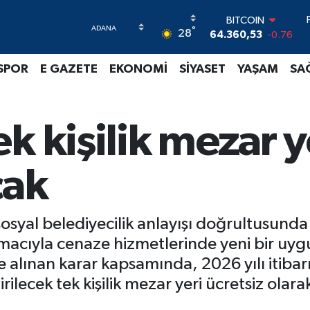
BITCOIN
°
64.360,53
-0.76
28
DOLAR
47,7069
0.17
SPOR
E GAZETE
EKONOMİ
SİYASET
YAŞAM
SA
EURO
55,0265
0.01
STERLİN
64,1897
0.02
k kişilik mezar ye
GRAM ALTIN
6574.81
1.44
BİST100
cak
13.887
64
osyal belediyecilik anlayışı doğrultusunda
acıyla cenaze hizmetlerinde yeni bir uyg
 alınan karar kapsamında, 2026 yılı itibarı
ilecek tek kişilik mezar yeri ücretsiz olarak