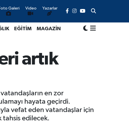
Foto Galeri
Video
Yazarlar
ĞLIK
EĞİTİM
MAGAZİN
ri artık
 vatandaşların en zor
ulamayı hayata geçirdi.
yla vefat eden vatandaşlar için
 tahsis edilecek.