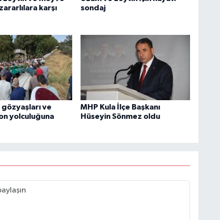
zararlılara karşı
sondaj
i gözyaşları ve
MHP Kula İlçe Başkanı
son yolculuğuna
Hüseyin Sönmez oldu