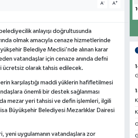
-
+
A
A
1
belediyecilik anlayışı doğrultusunda
arında olmak amacıyla cenaze hizmetlerinde
yükşehir Belediye Meclisi'nde alınan karar
 eden vatandaşlar için cenaze anında defni
1
i ücretsiz olarak tahsis edilecek.
G
rin karşılaştığı maddi yüklerin hafifletilmesi
1
atandaşlara önemli bir destek sağlanması
mezar yeri tahsisi ve defin işlemleri, ilgili
K
a Büyükşehir Belediyesi Mezarlıklar Dairesi
K
G
ri, yeni uygulamanın vatandaşlara zor
G