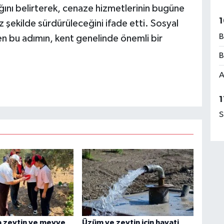
ını belirterek, cenaze hizmetlerinin bugüne
1
z şekilde sürdürüleceğini ifade etti. Sosyal
B
len bu adımın, kent genelinde önemli bir
B
A
1
S
 zeytin ve meyve
Üzüm ve zeytin için hayati