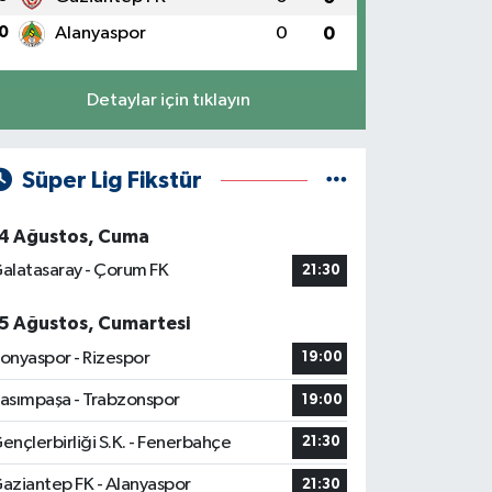
0
Alanyaspor
0
0
Detaylar için tıklayın
Süper Lig Fikstür
4 Ağustos, Cuma
alatasaray - Çorum FK
21:30
5 Ağustos, Cumartesi
onyaspor - Rizespor
19:00
asımpaşa - Trabzonspor
19:00
ençlerbirliği S.K. - Fenerbahçe
21:30
aziantep FK - Alanyaspor
21:30