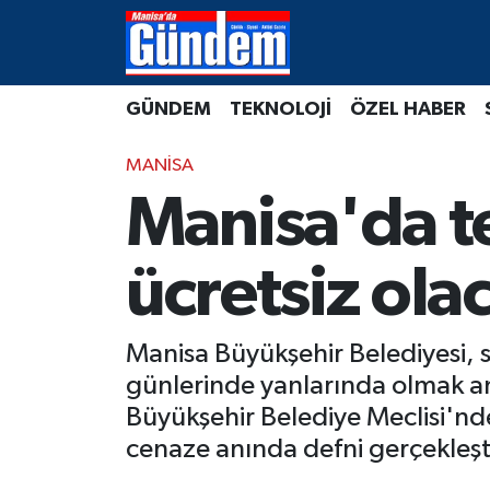
Manisa Hava Durumu
GÜNDEM
TEKNOLOJİ
ÖZEL HABER
Manisa Trafik Yoğunluk Haritası
MANİSA
Süper Lig Puan Durumu ve Fikstür
Manisa'da te
Tüm Manşetler
ücretsiz ola
Son Dakika Haberleri
Manisa Büyükşehir Belediyesi, s
Haber Arşivi
günlerinde yanlarında olmak am
Büyükşehir Belediye Meclisi'nde
cenaze anında defni gerçekleştir