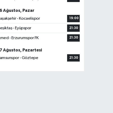
6 Ağustos, Pazar
aşakşehir - Kocaelispor
19:00
eşiktaş - Eyüpspor
21:30
med - Erzurumspor FK
21:30
7 Ağustos, Pazartesi
amsunspor - Göztepe
21:30