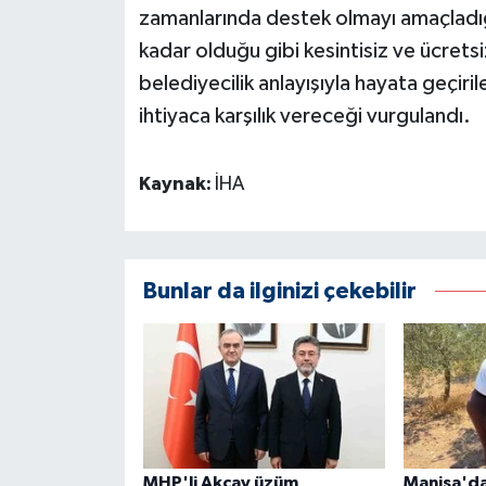
zamanlarında destek olmayı amaçladığ
kadar olduğu gibi kesintisiz ve ücretsi
belediyecilik anlayışıyla hayata geçiri
ihtiyaca karşılık vereceği vurgulandı.
Kaynak:
İHA
Bunlar da ilginizi çekebilir
MHP'li Akçay üzüm
Manisa'da