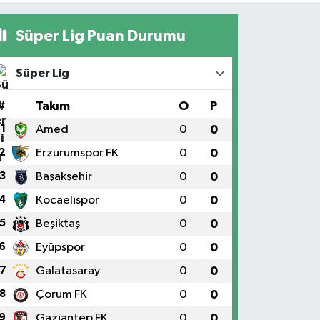
Süper Lig Puan Durumu
Süper Lig
#
Takım
O
P
1
Amed
0
0
2
Erzurumspor FK
0
0
3
Başakşehir
0
0
4
Kocaelispor
0
0
5
Beşiktaş
0
0
6
Eyüpspor
0
0
7
Galatasaray
0
0
8
Çorum FK
0
0
9
Gaziantep FK
0
0