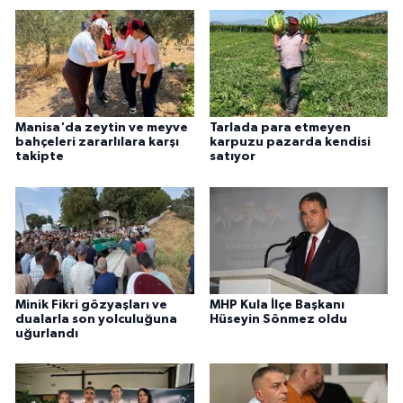
Manisa'da zeytin ve meyve
Tarlada para etmeyen
bahçeleri zararlılara karşı
karpuzu pazarda kendisi
takipte
satıyor
Minik Fikri gözyaşları ve
MHP Kula İlçe Başkanı
dualarla son yolculuğuna
Hüseyin Sönmez oldu
uğurlandı