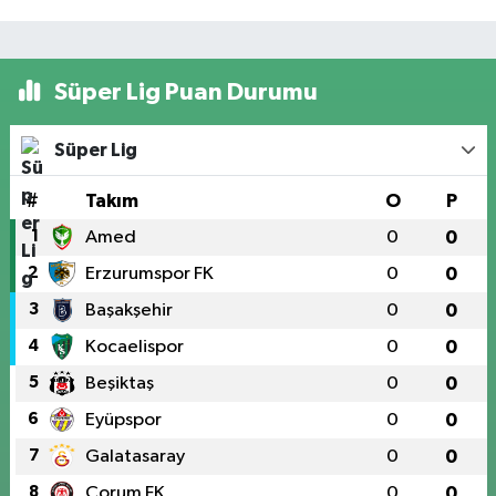
Süper Lig Puan Durumu
Süper Lig
#
Takım
O
P
1
Amed
0
0
2
Erzurumspor FK
0
0
3
Başakşehir
0
0
4
Kocaelispor
0
0
5
Beşiktaş
0
0
6
Eyüpspor
0
0
7
Galatasaray
0
0
8
Çorum FK
0
0