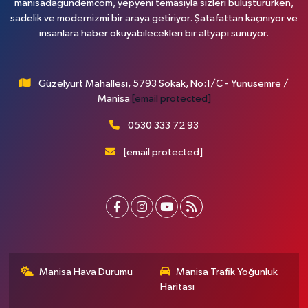
manisadagundemcom, yepyeni temasıyla sizleri buluştururken,
sadelik ve modernizmi bir araya getiriyor. Şatafattan kaçınıyor ve
insanlara haber okuyabilecekleri bir altyapı sunuyor.
Güzelyurt Mahallesi, 5793 Sokak, No:1/C - Yunusemre /
Manisa
[email protected]
0530 333 72 93
[email protected]
Manisa Hava Durumu
Manisa Trafik Yoğunluk
Haritası