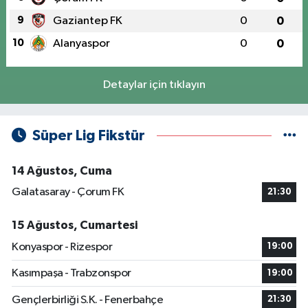
9
Gaziantep FK
0
0
10
Alanyaspor
0
0
Detaylar için tıklayın
Süper Lig Fikstür
14 Ağustos, Cuma
Galatasaray - Çorum FK
21:30
15 Ağustos, Cumartesi
Konyaspor - Rizespor
19:00
Kasımpaşa - Trabzonspor
19:00
Gençlerbirliği S.K. - Fenerbahçe
21:30