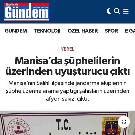
Manisa Hava Durumu
GÜNDEM
TEKNOLOJİ
ÖZEL HABER
SPOR
E G
Manisa Trafik Yoğunluk Haritası
YEREL
Süper Lig Puan Durumu ve Fikstür
Manisa’da şüphelilerin
üzerinden uyuşturucu çıktı
Tüm Manşetler
Manisa’nın Salihli ilçesinde jandarma ekiplerinin
Son Dakika Haberleri
şüphe üzerine arama yaptığı şahısların üzerinden
afyon sakızı çıktı.
Haber Arşivi