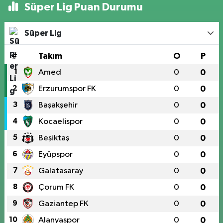
Süper Lig Puan Durumu
Süper Lig
#
Takım
O
P
1
Amed
0
0
2
Erzurumspor FK
0
0
3
Başakşehir
0
0
4
Kocaelispor
0
0
5
Beşiktaş
0
0
6
Eyüpspor
0
0
7
Galatasaray
0
0
8
Çorum FK
0
0
9
Gaziantep FK
0
0
10
Alanyaspor
0
0