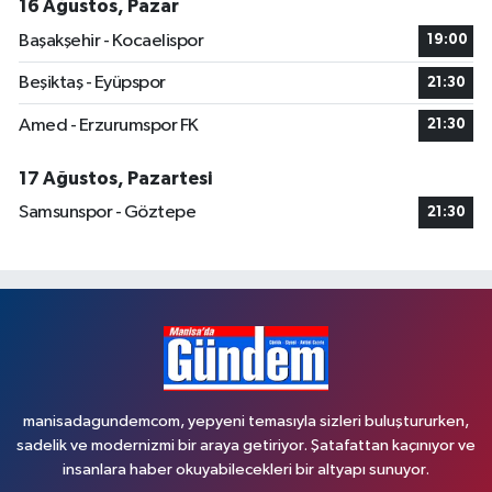
16 Ağustos, Pazar
Başakşehir - Kocaelispor
19:00
Beşiktaş - Eyüpspor
21:30
Amed - Erzurumspor FK
21:30
17 Ağustos, Pazartesi
Samsunspor - Göztepe
21:30
manisadagundemcom, yepyeni temasıyla sizleri buluştururken,
sadelik ve modernizmi bir araya getiriyor. Şatafattan kaçınıyor ve
insanlara haber okuyabilecekleri bir altyapı sunuyor.