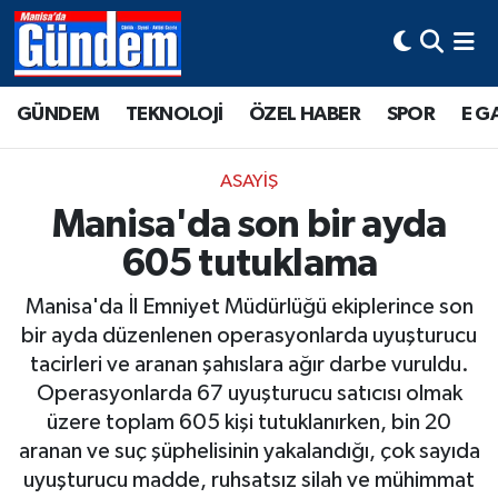
Manisa Hava Durumu
GÜNDEM
TEKNOLOJİ
ÖZEL HABER
SPOR
E G
Manisa Trafik Yoğunluk Haritası
ASAYİŞ
Süper Lig Puan Durumu ve Fikstür
Manisa'da son bir ayda
605 tutuklama
Tüm Manşetler
Manisa'da İl Emniyet Müdürlüğü ekiplerince son
Son Dakika Haberleri
bir ayda düzenlenen operasyonlarda uyuşturucu
tacirleri ve aranan şahıslara ağır darbe vuruldu.
Haber Arşivi
Operasyonlarda 67 uyuşturucu satıcısı olmak
üzere toplam 605 kişi tutuklanırken, bin 20
aranan ve suç şüphelisinin yakalandığı, çok sayıda
uyuşturucu madde, ruhsatsız silah ve mühimmat