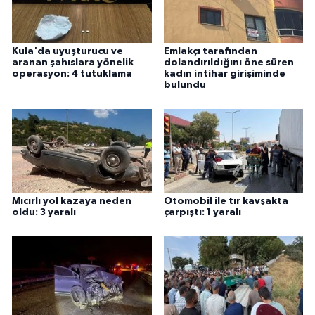
Kula'da uyuşturucu ve
Emlakçı tarafından
aranan şahıslara yönelik
dolandırıldığını öne süren
operasyon: 4 tutuklama
kadın intihar girişiminde
bulundu
Mıcırlı yol kazaya neden
Otomobil ile tır kavşakta
oldu: 3 yaralı
çarpıştı: 1 yaralı