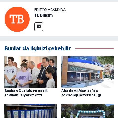
EDITÖR HAKKINDA
TE Bilişim
Bunlar da ilginizi çekebilir
Başkan Dutlulu robotik
Akademi Manisa'da
takımını ziyaret etti
teknoloji seferberliği