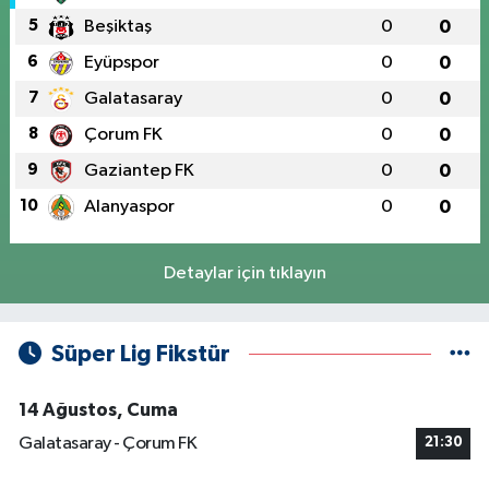
5
Beşiktaş
0
0
6
Eyüpspor
0
0
7
Galatasaray
0
0
8
Çorum FK
0
0
9
Gaziantep FK
0
0
10
Alanyaspor
0
0
Detaylar için tıklayın
Süper Lig Fikstür
14 Ağustos, Cuma
Galatasaray - Çorum FK
21:30