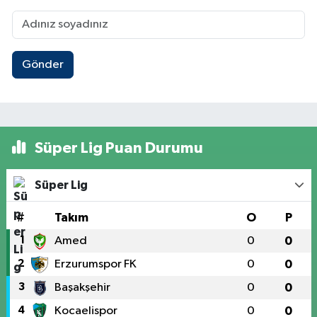
Gönder
Süper Lig Puan Durumu
Süper Lig
#
Takım
O
P
1
Amed
0
0
2
Erzurumspor FK
0
0
3
Başakşehir
0
0
4
Kocaelispor
0
0