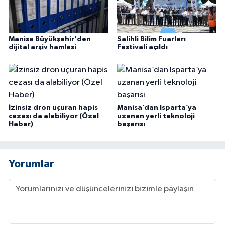
Manisa Büyükşehir'den
Salihli Bilim Fuarları
dijital arşiv hamlesi
Festivali açıldı
İzinsiz dron uçuran hapis
Manisa’dan Isparta’ya
cezası da alabiliyor (Özel
uzanan yerli teknoloji
Haber)
başarısı
Yorumlar