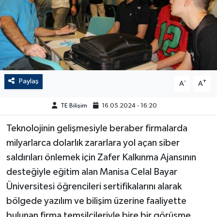
Paylaş
-
+
A
A
TE Bilişim
16.05.2024 - 16:20
Teknolojinin gelişmesiyle beraber firmalarda
milyarlarca dolarlık zararlara yol açan siber
saldırıları önlemek için Zafer Kalkınma Ajansının
desteğiyle eğitim alan Manisa Celal Bayar
Üniversitesi öğrencileri sertifikalarını alarak
bölgede yazılım ve bilişim üzerine faaliyette
bulunan firma temsilcileriyle bire bir görüşme