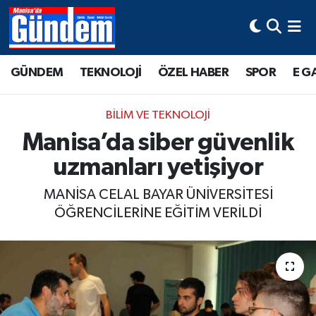
Manisa Hava Durumu
GÜNDEM
TEKNOLOJİ
ÖZEL HABER
SPOR
E G
Manisa Trafik Yoğunluk Haritası
BİLİM VE TEKNOLOJİ
Süper Lig Puan Durumu ve Fikstür
Manisa’da siber güvenlik
uzmanları yetişiyor
Tüm Manşetler
MANİSA CELAL BAYAR ÜNİVERSİTESİ
Son Dakika Haberleri
ÖĞRENCİLERİNE EĞİTİM VERİLDİ
Haber Arşivi