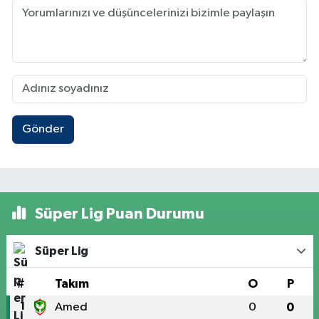
Gönder
Süper Lig Puan Durumu
Süper Lig
#
Takım
O
P
1
Amed
0
0