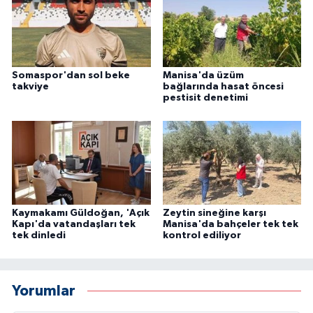
Somaspor'dan sol beke
Manisa'da üzüm
takviye
bağlarında hasat öncesi
pestisit denetimi
Kaymakamı Güldoğan, 'Açık
Zeytin sineğine karşı
Kapı'da vatandaşları tek
Manisa'da bahçeler tek tek
tek dinledi
kontrol ediliyor
Yorumlar