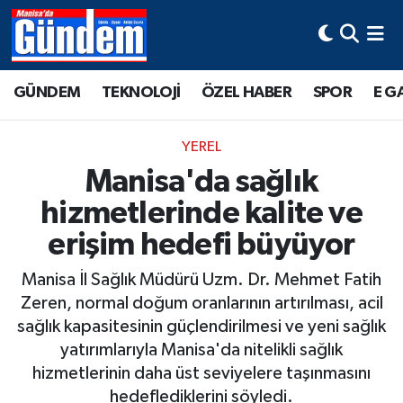
Manisa Hava Durumu
GÜNDEM
TEKNOLOJİ
ÖZEL HABER
SPOR
E G
Manisa Trafik Yoğunluk Haritası
YEREL
Süper Lig Puan Durumu ve Fikstür
Manisa'da sağlık
hizmetlerinde kalite ve
Tüm Manşetler
erişim hedefi büyüyor
Son Dakika Haberleri
Manisa İl Sağlık Müdürü Uzm. Dr. Mehmet Fatih
Haber Arşivi
Zeren, normal doğum oranlarının artırılması, acil
sağlık kapasitesinin güçlendirilmesi ve yeni sağlık
yatırımlarıyla Manisa'da nitelikli sağlık
hizmetlerinin daha üst seviyelere taşınmasını
hedeflediklerini söyledi.