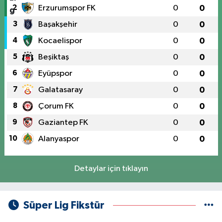
2
Erzurumspor FK
0
0
3
Başakşehir
0
0
4
Kocaelispor
0
0
5
Beşiktaş
0
0
6
Eyüpspor
0
0
7
Galatasaray
0
0
8
Çorum FK
0
0
9
Gaziantep FK
0
0
10
Alanyaspor
0
0
Detaylar için tıklayın
Süper Lig Fikstür