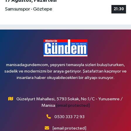
17 Ağustos, Pazartesi
Samsunspor - Göztepe
21:30
manisadagundemcom, yepyeni temasıyla sizleri buluştururken,
sadelik ve modernizmi bir araya getiriyor. Şatafattan kaçınıyor ve
insanlara haber okuyabilecekleri bir altyapı sunuyor.
Güzelyurt Mahallesi, 5793 Sokak, No:1/C - Yunusemre /
Manisa
[email protected]
0530 333 72 93
[email protected]