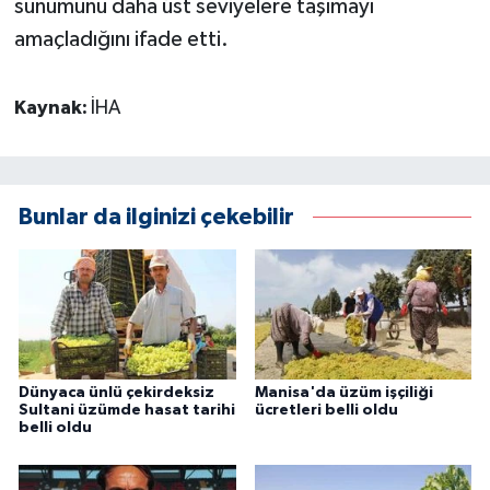
sunumunu daha üst seviyelere taşımayı
amaçladığını ifade etti.
Kaynak:
İHA
Bunlar da ilginizi çekebilir
Dünyaca ünlü çekirdeksiz
Manisa'da üzüm işçiliği
Sultani üzümde hasat tarihi
ücretleri belli oldu
belli oldu