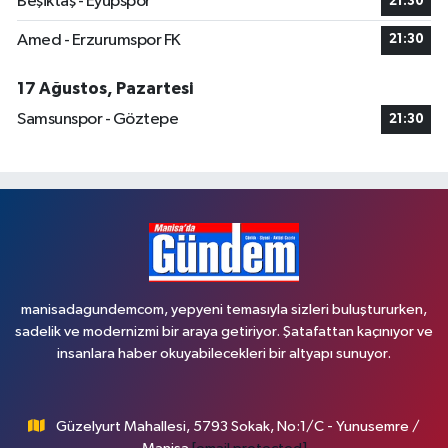
Beşiktaş - Eyüpspor
21:30
Amed - Erzurumspor FK
21:30
17 Ağustos, Pazartesi
Samsunspor - Göztepe
21:30
manisadagundemcom, yepyeni temasıyla sizleri buluştururken,
sadelik ve modernizmi bir araya getiriyor. Şatafattan kaçınıyor ve
insanlara haber okuyabilecekleri bir altyapı sunuyor.
Güzelyurt Mahallesi, 5793 Sokak, No:1/C - Yunusemre /