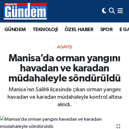
Manisa Hava Durumu
GÜNDEM
TEKNOLOJİ
ÖZEL HABER
SPOR
E G
Manisa Trafik Yoğunluk Haritası
ASAYİŞ
Süper Lig Puan Durumu ve Fikstür
Manisa’da orman yangını
havadan ve karadan
Tüm Manşetler
müdahaleyle söndürüldü
Son Dakika Haberleri
Manisa’nın Salihli ilçesinde çıkan orman yangını
Haber Arşivi
havadan ve karadan müdahaleyle kontrol altına
alındı.