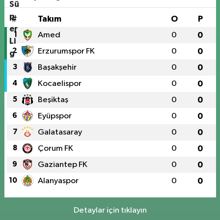
#
Takım
O
P
1
Amed
0
0
2
Erzurumspor FK
0
0
3
Başakşehir
0
0
4
Kocaelispor
0
0
5
Beşiktaş
0
0
6
Eyüpspor
0
0
7
Galatasaray
0
0
8
Çorum FK
0
0
9
Gaziantep FK
0
0
10
Alanyaspor
0
0
Detaylar için tıklayın