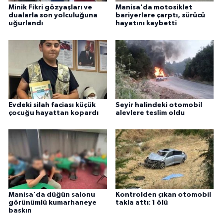
Minik Fikri gözyaşları ve
Manisa'da motosiklet
dualarla son yolculuğuna
bariyerlere çarptı, sürücü
uğurlandı
hayatını kaybetti
Evdeki silah faciası küçük
Seyir halindeki otomobil
çocuğu hayattan kopardı
alevlere teslim oldu
Manisa'da düğün salonu
Kontrolden çıkan otomobil
görünümlü kumarhaneye
takla attı: 1 ölü
baskın