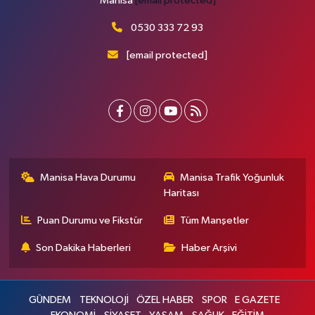
Manisa
[email protected]
0530 333 72 93
[email protected]
Manisa Hava Durumu
Manisa Trafik Yoğunluk
Haritası
Puan Durumu ve Fikstür
Tüm Manşetler
Son Dakika Haberleri
Haber Arşivi
GÜNDEM
TEKNOLOJİ
ÖZEL HABER
SPOR
E GAZETE