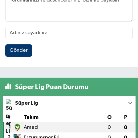
Gönder
Süper Lig Puan Durumu
Süper Lig
#
Takım
O
P
1
Amed
0
0
2
Erzurumspor FK
0
0