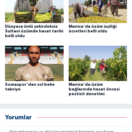
Dünyaca ünlü çekirdeksiz
Manisa'da üzüm işçiliği
Sultani üzümde hasat tarihi
ücretleri belli oldu
belli oldu
Somaspor'dan sol beke
Manisa'da üzüm
takviye
bağlarında hasat öncesi
pestisit denetimi
Yorumlar