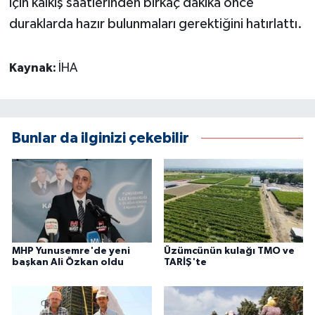
için kalkış saatlerinden birkaç dakika önce
duraklarda hazır bulunmaları gerektiğini hatırlattı.
Kaynak:
İHA
Bunlar da ilginizi çekebilir
MHP Yunusemre'de yeni
Üzümcünün kulağı TMO ve
başkan Ali Özkan oldu
TARİŞ'te