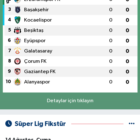
3
Başakşehir
0
0
4
Kocaelispor
0
0
5
Beşiktaş
0
0
6
Eyüpspor
0
0
7
Galatasaray
0
0
8
Çorum FK
0
0
9
Gaziantep FK
0
0
10
Alanyaspor
0
0
Detaylar için tıklayın
Süper Lig Fikstür
14 Ağustos, Cuma