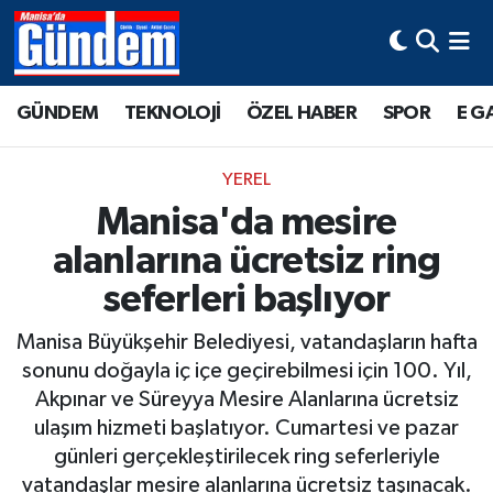
Manisa Hava Durumu
GÜNDEM
TEKNOLOJİ
ÖZEL HABER
SPOR
E G
Manisa Trafik Yoğunluk Haritası
YEREL
Süper Lig Puan Durumu ve Fikstür
Manisa'da mesire
alanlarına ücretsiz ring
Tüm Manşetler
seferleri başlıyor
Son Dakika Haberleri
Manisa Büyükşehir Belediyesi, vatandaşların hafta
Haber Arşivi
sonunu doğayla iç içe geçirebilmesi için 100. Yıl,
Akpınar ve Süreyya Mesire Alanlarına ücretsiz
ulaşım hizmeti başlatıyor. Cumartesi ve pazar
günleri gerçekleştirilecek ring seferleriyle
vatandaşlar mesire alanlarına ücretsiz taşınacak.