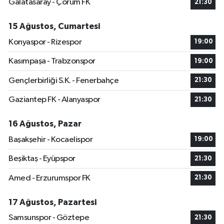
Galatasaray - Çorum FK
21:30
15 Ağustos, Cumartesi
Konyaspor - Rizespor
19:00
Kasımpaşa - Trabzonspor
19:00
Gençlerbirliği S.K. - Fenerbahçe
21:30
Gaziantep FK - Alanyaspor
21:30
16 Ağustos, Pazar
Başakşehir - Kocaelispor
19:00
Beşiktaş - Eyüpspor
21:30
Amed - Erzurumspor FK
21:30
17 Ağustos, Pazartesi
Samsunspor - Göztepe
21:30