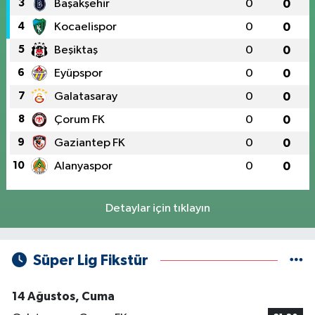
3
Başakşehir
0
0
4
Kocaelispor
0
0
5
Beşiktaş
0
0
6
Eyüpspor
0
0
7
Galatasaray
0
0
8
Çorum FK
0
0
9
Gaziantep FK
0
0
10
Alanyaspor
0
0
Detaylar için tıklayın
Süper Lig Fikstür
14 Ağustos, Cuma