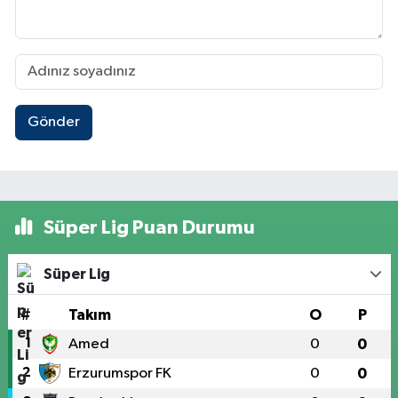
Gönder
Süper Lig Puan Durumu
Süper Lig
#
Takım
O
P
1
Amed
0
0
2
Erzurumspor FK
0
0