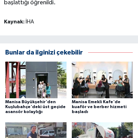
başlattığı öğrenildi.
Kaynak:
İHA
Bunlar da ilginizi çekebilir
Manisa Büyükşehir'den
Manisa Emekli Kafe'de
Kuşlubahçe'deki üst geçide
kuaför ve berber hizmeti
asansör kolaylığı
başladı