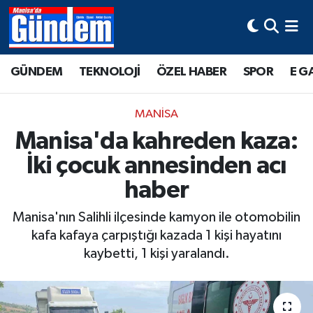
Manisa Hava Durumu
GÜNDEM
TEKNOLOJİ
ÖZEL HABER
SPOR
E G
Manisa Trafik Yoğunluk Haritası
MANİSA
Süper Lig Puan Durumu ve Fikstür
Manisa'da kahreden kaza:
İki çocuk annesinden acı
Tüm Manşetler
haber
Son Dakika Haberleri
Manisa'nın Salihli ilçesinde kamyon ile otomobilin
Haber Arşivi
kafa kafaya çarpıştığı kazada 1 kişi hayatını
kaybetti, 1 kişi yaralandı.