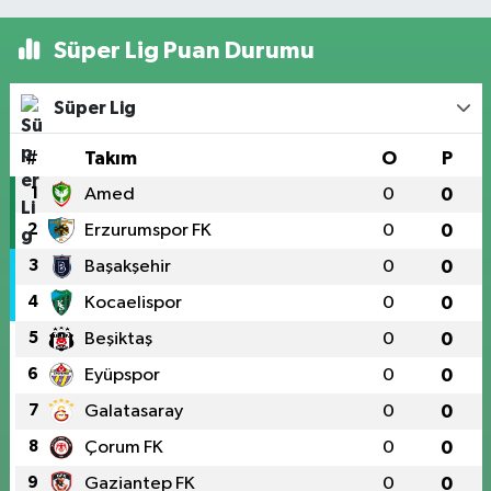
Süper Lig Puan Durumu
Süper Lig
#
Takım
O
P
1
Amed
0
0
2
Erzurumspor FK
0
0
3
Başakşehir
0
0
4
Kocaelispor
0
0
5
Beşiktaş
0
0
6
Eyüpspor
0
0
7
Galatasaray
0
0
8
Çorum FK
0
0
9
Gaziantep FK
0
0