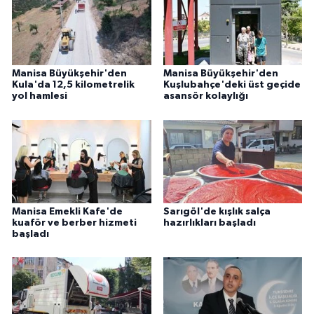
Manisa Büyükşehir'den
Manisa Büyükşehir'den
Kula'da 12,5 kilometrelik
Kuşlubahçe'deki üst geçide
yol hamlesi
asansör kolaylığı
Manisa Emekli Kafe'de
Sarıgöl'de kışlık salça
kuaför ve berber hizmeti
hazırlıkları başladı
başladı