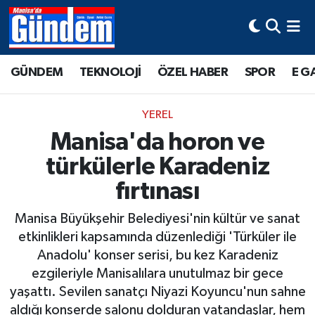
Manisa Hava Durumu
GÜNDEM
TEKNOLOJİ
ÖZEL HABER
SPOR
E G
Manisa Trafik Yoğunluk Haritası
YEREL
Süper Lig Puan Durumu ve Fikstür
Manisa'da horon ve
türkülerle Karadeniz
Tüm Manşetler
fırtınası
Son Dakika Haberleri
Manisa Büyükşehir Belediyesi'nin kültür ve sanat
Haber Arşivi
etkinlikleri kapsamında düzenlediği 'Türküler ile
Anadolu' konser serisi, bu kez Karadeniz
ezgileriyle Manisalılara unutulmaz bir gece
yaşattı. Sevilen sanatçı Niyazi Koyuncu'nun sahne
aldığı konserde salonu dolduran vatandaşlar, hem