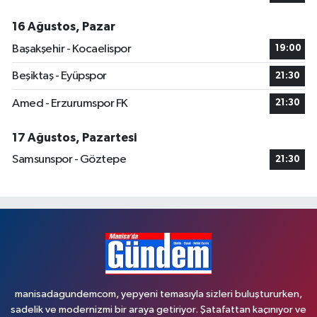
16 Ağustos, Pazar
Başakşehir - Kocaelispor
19:00
Beşiktaş - Eyüpspor
21:30
Amed - Erzurumspor FK
21:30
17 Ağustos, Pazartesi
Samsunspor - Göztepe
21:30
manisadagundemcom, yepyeni temasıyla sizleri buluştururken,
sadelik ve modernizmi bir araya getiriyor. Şatafattan kaçınıyor ve