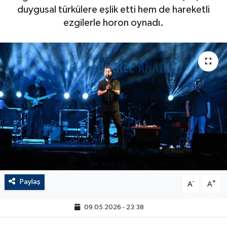
duygusal türkülere eşlik etti hem de hareketli
ezgilerle horon oynadı.
Paylaş
-
+
A
A
09.05.2026 - 23:38