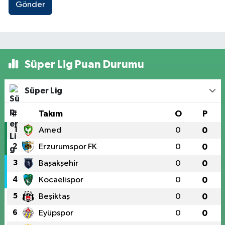
Gönder
Süper Lig Puan Durumu
Süper Lig
#
Takım
O
P
1
Amed
0
0
2
Erzurumspor FK
0
0
3
Başakşehir
0
0
4
Kocaelispor
0
0
5
Beşiktaş
0
0
6
Eyüpspor
0
0