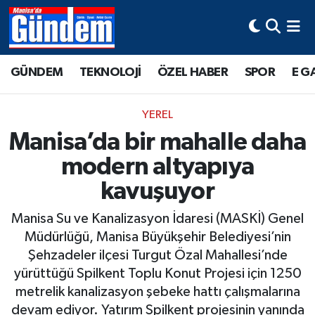
Manisa Hava Durumu
GÜNDEM
TEKNOLOJİ
ÖZEL HABER
SPOR
E G
Manisa Trafik Yoğunluk Haritası
YEREL
Süper Lig Puan Durumu ve Fikstür
Manisa’da bir mahalle daha
modern altyapıya
Tüm Manşetler
kavuşuyor
Son Dakika Haberleri
Manisa Su ve Kanalizasyon İdaresi (MASKİ) Genel
Haber Arşivi
Müdürlüğü, Manisa Büyükşehir Belediyesi’nin
Şehzadeler ilçesi Turgut Özal Mahallesi’nde
yürüttüğü Spilkent Toplu Konut Projesi için 1250
metrelik kanalizasyon şebeke hattı çalışmalarına
devam ediyor. Yatırım Spilkent projesinin yanında