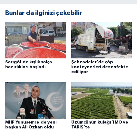
Bunlar da ilginizi çekebilir
Sarıgöl'de kışlık salça
Şehzadeler'de çöp
hazırlıkları başladı
konteynerleri dezenfekte
ediliyor
MHP Yunusemre'de yeni
Üzümcünün kulağı TMO ve
başkan Ali Özkan oldu
TARİŞ'te