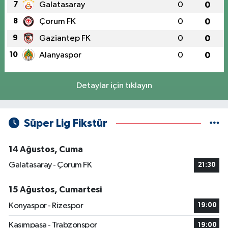
7
Galatasaray
0
0
8
Çorum FK
0
0
9
Gaziantep FK
0
0
10
Alanyaspor
0
0
Detaylar için tıklayın
Süper Lig Fikstür
14 Ağustos, Cuma
Galatasaray - Çorum FK
21:30
15 Ağustos, Cumartesi
Konyaspor - Rizespor
19:00
Kasımpaşa - Trabzonspor
19:00