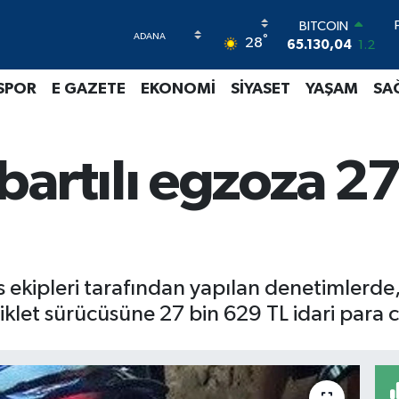
BITCOIN
65.130,04
1.2
°
28
DOLAR
47,7106
0.17
SPOR
E GAZETE
EKONOMİ
SİYASET
YAŞAM
SA
EURO
55,1652
0.27
STERLİN
64,4046
0.35
artılı egzoza 27
GRAM ALTIN
6648.99
2.59
BİST100
13.773
-19
is ekipleri tarafından yapılan denetimlerde,
siklet sürücüsüne 27 bin 629 TL idari para 