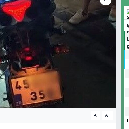
-
+
A
A
1