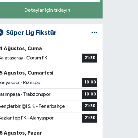
Detaylar için tıklayın
Süper Lig Fikstür
4 Ağustos, Cuma
alatasaray - Çorum FK
21:30
5 Ağustos, Cumartesi
onyaspor - Rizespor
19:00
asımpaşa - Trabzonspor
19:00
ençlerbirliği S.K. - Fenerbahçe
21:30
aziantep FK - Alanyaspor
21:30
6 Ağustos, Pazar