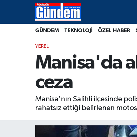
Manisa Hava Durumu
GÜNDEM
TEKNOLOJİ
ÖZEL HABER
Manisa Trafik Yoğunluk Haritası
YEREL
Süper Lig Puan Durumu ve Fikstür
Manisa'da ab
Tüm Manşetler
ceza
Son Dakika Haberleri
Manisa'nın Salihli ilçesinde pol
Haber Arşivi
rahatsız ettiği belirlenen moto