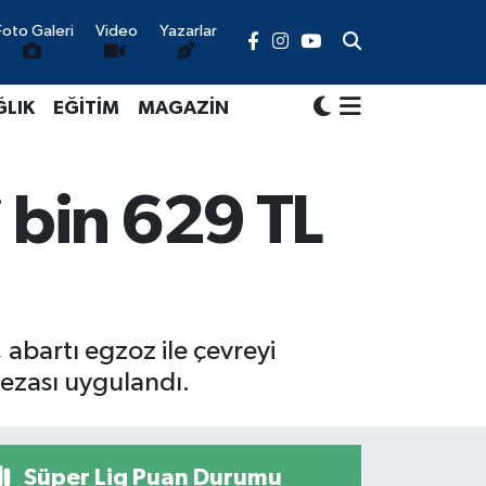
Foto Galeri
Video
Yazarlar
ĞLIK
EĞİTİM
MAGAZİN
 bin 629 TL
 abartı egzoz ile çevreyi
cezası uygulandı.
Süper Lig Puan Durumu