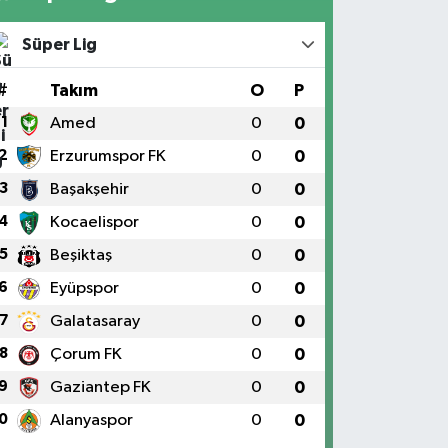
Süper Lig
#
Takım
O
P
1
Amed
0
0
2
Erzurumspor FK
0
0
3
Başakşehir
0
0
4
Kocaelispor
0
0
5
Beşiktaş
0
0
6
Eyüpspor
0
0
7
Galatasaray
0
0
8
Çorum FK
0
0
9
Gaziantep FK
0
0
0
Alanyaspor
0
0