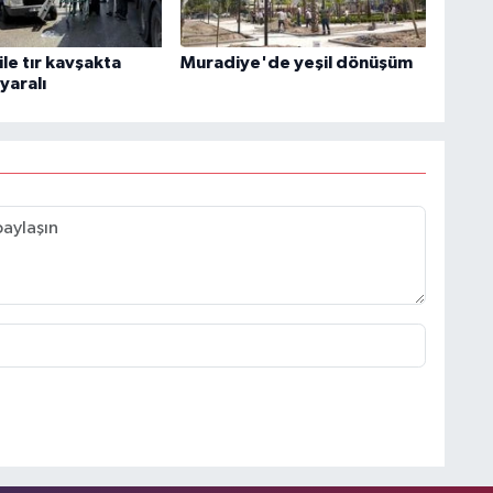
le tır kavşakta
Muradiye'de yeşil dönüşüm
 yaralı