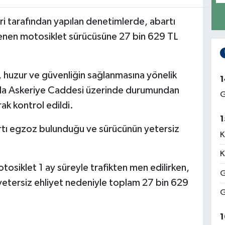
leri tarafından yapılan denetimlerde, abartı
irlenen motosiklet sürücüsüne 27 bin 629 TL
i, huzur ve güvenliğin sağlanmasına yönelik
1
da Askeriye Caddesi üzerinde durumundan
G
ak kontrol edildi.
1
rtı egzoz bulunduğu ve sürücünün yetersiz
K
K
otosiklet 1 ay süreyle trafikten men edilirken,
G
yetersiz ehliyet nedeniyle toplam 27 bin 629
G
1