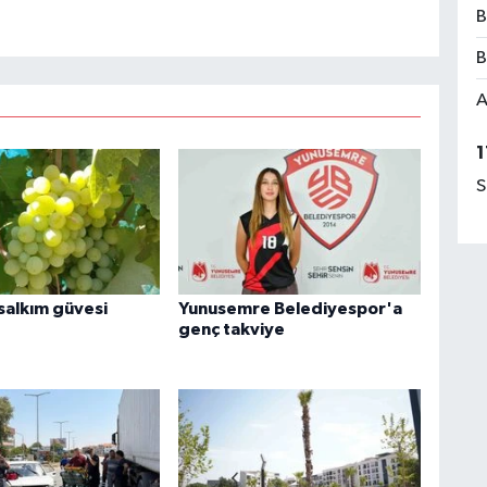
B
B
A
1
S
 salkım güvesi
Yunusemre Belediyespor'a
genç takviye