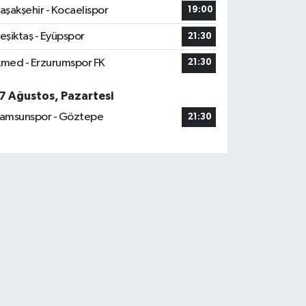
aşakşehir - Kocaelispor
19:00
eşiktaş - Eyüpspor
21:30
med - Erzurumspor FK
21:30
7 Ağustos, Pazartesi
amsunspor - Göztepe
21:30