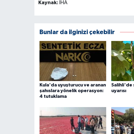
Kaynak:
İHA
Bunlar da ilginizi çekebilir
Kula'da uyuşturucu ve aranan
Salihli'de
şahıslara yönelik operasyon:
uyarısı
4 tutuklama