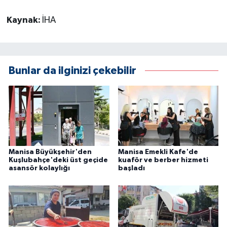
Kaynak:
İHA
Bunlar da ilginizi çekebilir
Manisa Büyükşehir'den
Manisa Emekli Kafe'de
Kuşlubahçe'deki üst geçide
kuaför ve berber hizmeti
asansör kolaylığı
başladı