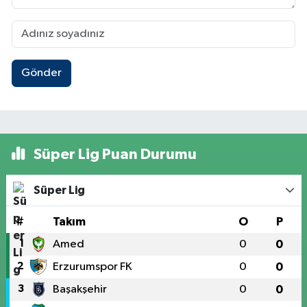
Gönder
Süper Lig Puan Durumu
Süper Lig
#
Takım
O
P
1
Amed
0
0
2
Erzurumspor FK
0
0
3
Başakşehir
0
0