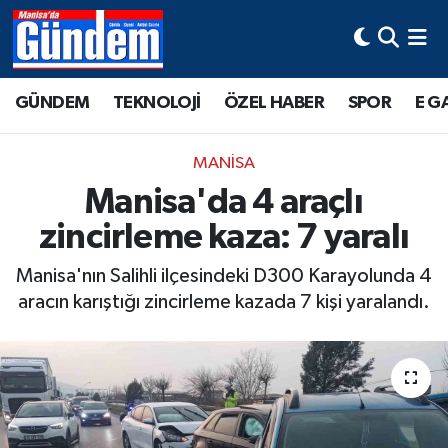
Manisa Hava Durumu
GÜNDEM
TEKNOLOJİ
ÖZEL HABER
SPOR
E G
Manisa Trafik Yoğunluk Haritası
MANİSA
Süper Lig Puan Durumu ve Fikstür
Manisa'da 4 araçlı
zincirleme kaza: 7 yaralı
Tüm Manşetler
Manisa'nın Salihli ilçesindeki D300 Karayolunda 4
Son Dakika Haberleri
aracın karıştığı zincirleme kazada 7 kişi yaralandı.
Haber Arşivi