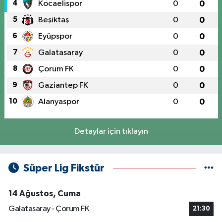
4
Kocaelispor
0
0
5
Beşiktaş
0
0
6
Eyüpspor
0
0
7
Galatasaray
0
0
8
Çorum FK
0
0
9
Gaziantep FK
0
0
10
Alanyaspor
0
0
Detaylar için tıklayın
Süper Lig Fikstür
14 Ağustos, Cuma
Galatasaray - Çorum FK
21:30