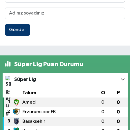
Gönder
Süper Lig Puan Durumu
Süper Lig
#
Takım
O
P
1
Amed
0
0
2
Erzurumspor FK
0
0
3
Başakşehir
0
0