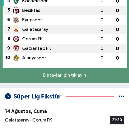
4
Kocaelispor
0
0
5
Beşiktaş
0
0
6
Eyüpspor
0
0
7
Galatasaray
0
0
8
Çorum FK
0
0
9
Gaziantep FK
0
0
10
Alanyaspor
0
0
Detaylar için tıklayın
Süper Lig Fikstür
14 Ağustos, Cuma
Galatasaray - Çorum FK
21:30