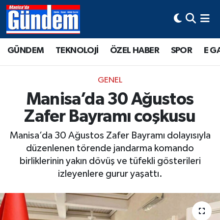
Manisa Hava Durumu
GÜNDEM
TEKNOLOJİ
ÖZEL HABER
SPOR
E G
Manisa Trafik Yoğunluk Haritası
GENEL
Süper Lig Puan Durumu ve Fikstür
Manisa’da 30 Ağustos
Zafer Bayramı coşkusu
Tüm Manşetler
Manisa’da 30 Ağustos Zafer Bayramı dolayısıyla
Son Dakika Haberleri
düzenlenen törende jandarma komando
birliklerinin yakın dövüş ve tüfekli gösterileri
Haber Arşivi
izleyenlere gurur yaşattı.