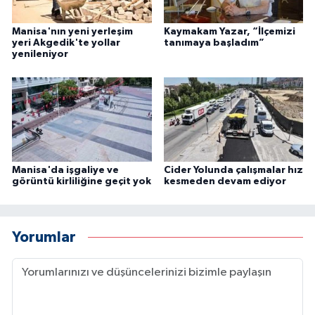
Manisa'nın yeni yerleşim
Kaymakam Yazar, “İlçemizi
yeri Akgedik'te yollar
tanımaya başladım”
yenileniyor
Manisa'da işgaliye ve
Cider Yolunda çalışmalar hız
görüntü kirliliğine geçit yok
kesmeden devam ediyor
Yorumlar