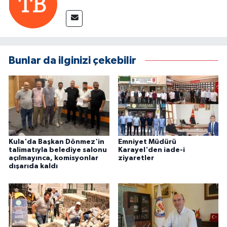
Bunlar da ilginizi çekebilir
Kula'da Başkan Dönmez'in
Emniyet Müdürü
talimatıyla belediye salonu
Karayel'den iade-i
açılmayınca, komisyonlar
ziyaretler
dışarıda kaldı