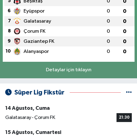
5
Beşiktaş
0
0
6
Eyüpspor
0
0
7
Galatasaray
0
0
8
Çorum FK
0
0
9
Gaziantep FK
0
0
10
Alanyaspor
0
0
Detaylar için tıklayın
Süper Lig Fikstür
14 Ağustos, Cuma
Galatasaray - Çorum FK
21:30
15 Ağustos, Cumartesi