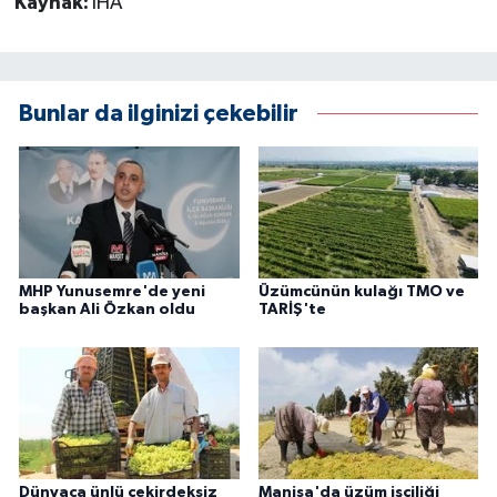
Kaynak:
İHA
Bunlar da ilginizi çekebilir
MHP Yunusemre'de yeni
Üzümcünün kulağı TMO ve
başkan Ali Özkan oldu
TARİŞ'te
Dünyaca ünlü çekirdeksiz
Manisa'da üzüm işçiliği