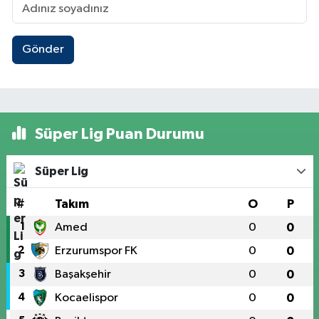
Gönder
Süper Lig Puan Durumu
Süper Lig
#
Takım
O
P
1
Amed
0
0
2
Erzurumspor FK
0
0
3
Başakşehir
0
0
4
Kocaelispor
0
0