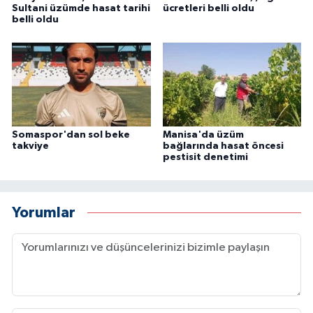
Sultani üzümde hasat tarihi
ücretleri belli oldu
belli oldu
Somaspor'dan sol beke
Manisa'da üzüm
takviye
bağlarında hasat öncesi
pestisit denetimi
Yorumlar