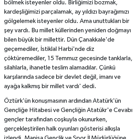
bölmek isteyenler oldu. Birliğimizi bozmak,
kardeşliğimizi parçalamak, ay yıldızı bayrağımızı
gölgelemek isteyenler oldu. Ama unuttukları bir
şey vardı. Bu millet küllerinden yeniden doğmayı
bilen büyük bir millettir. Dün Çanakkale'de
geçemediler, İstiklal Harbi'nde diz
çöktüremediler, 15 Temmuz gecesinde tanklarla,
silahlarla, ihanetle teslim alamadılar. Çünkü
karşılarında sadece bir devlet değil, imanı ve
ayağa kalkmış bir millet vardı' dedi.
Öztürk'ün konuşmasının ardından Atatürk'ün
Gençliğe Hitabesi ve Gençliğin Atatükr'e Cevabı
gençler tarafından coşkuyla okunurken,
gerçekleştirilen halk oyunları gösterisi alkışla
izlendi. Manisa Gençlik ve Spor İl Müdürlüğüne