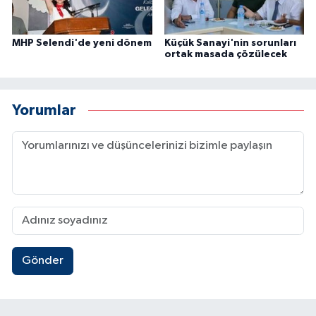
MHP Selendi'de yeni dönem
Küçük Sanayi'nin sorunları
ortak masada çözülecek
Yorumlar
Gönder