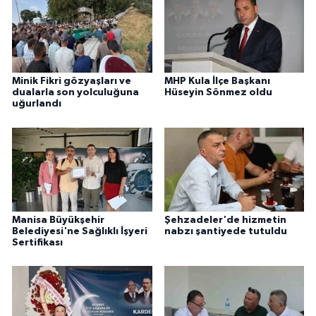
Minik Fikri gözyaşları ve
MHP Kula İlçe Başkanı
dualarla son yolculuğuna
Hüseyin Sönmez oldu
uğurlandı
Manisa Büyükşehir
Şehzadeler'de hizmetin
Belediyesi'ne Sağlıklı İşyeri
nabzı şantiyede tutuldu
Sertifikası