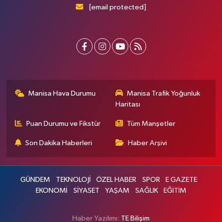
[email protected]
Manisa Hava Durumu
Manisa Trafik Yoğunluk
Haritası
Puan Durumu ve Fikstür
Tüm Manşetler
Son Dakika Haberleri
Haber Arşivi
GÜNDEM
TEKNOLOJİ
ÖZEL HABER
SPOR
E GAZETE
EKONOMİ
SİYASET
YAŞAM
SAĞLIK
EĞİTİM
Haber Yazılımı:
TE Bilişim