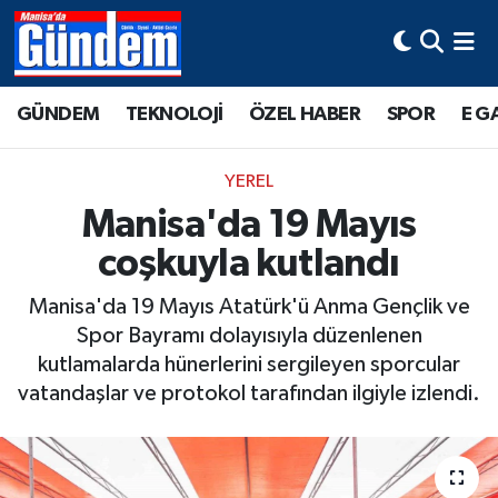
Manisa Hava Durumu
GÜNDEM
TEKNOLOJİ
ÖZEL HABER
SPOR
E G
Manisa Trafik Yoğunluk Haritası
YEREL
Süper Lig Puan Durumu ve Fikstür
Manisa'da 19 Mayıs
coşkuyla kutlandı
Tüm Manşetler
Manisa'da 19 Mayıs Atatürk'ü Anma Gençlik ve
Son Dakika Haberleri
Spor Bayramı dolayısıyla düzenlenen
kutlamalarda hünerlerini sergileyen sporcular
Haber Arşivi
vatandaşlar ve protokol tarafından ilgiyle izlendi.