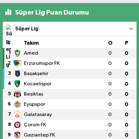
Süper Lig Puan Durumu
Süper Lig
#
Takım
O
P
1
Amed
0
0
2
Erzurumspor FK
0
0
3
Başakşehir
0
0
4
Kocaelispor
0
0
5
Beşiktaş
0
0
6
Eyüpspor
0
0
7
Galatasaray
0
0
8
Çorum FK
0
0
9
Gaziantep FK
0
0