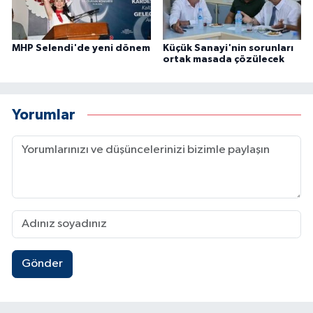
MHP Selendi'de yeni dönem
Küçük Sanayi'nin sorunları
ortak masada çözülecek
Yorumlar
Gönder