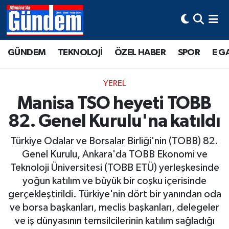
Manisa Hava Durumu
GÜNDEM
TEKNOLOJİ
ÖZEL HABER
SPOR
E G
Manisa Trafik Yoğunluk Haritası
YEREL
Süper Lig Puan Durumu ve Fikstür
Manisa TSO heyeti TOBB
82. Genel Kurulu'na katıldı
Tüm Manşetler
Türkiye Odalar ve Borsalar Birliği'nin (TOBB) 82.
Son Dakika Haberleri
Genel Kurulu, Ankara'da TOBB Ekonomi ve
Teknoloji Üniversitesi (TOBB ETÜ) yerleşkesinde
Haber Arşivi
yoğun katılım ve büyük bir coşku içerisinde
gerçekleştirildi. Türkiye'nin dört bir yanından oda
ve borsa başkanları, meclis başkanları, delegeler
ve iş dünyasının temsilcilerinin katılım sağladığı