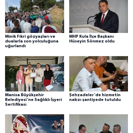
Minik Fikri gözyaşları ve
MHP Kula İlçe Başkanı
dualarla son yolculuğuna
Hüseyin Sönmez oldu
uğurlandı
Manisa Büyükşehir
Şehzadeler'de hizmetin
Belediyesi'ne Sağlıklı İşyeri
nabzı şantiyede tutuldu
Sertifikası