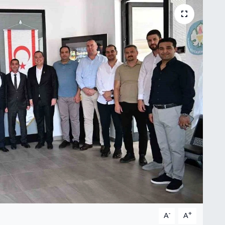
-
+
A
A