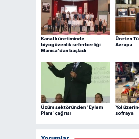
Kanatlı üretiminde
Üreten Tü
biyogüvenlik seferberliği
Avrupa
Manisa'dan başladı
Üzüm sektöründen 'Eylem
Yol üzeri
Planı' çağrısı
sofraya
Yorumlar