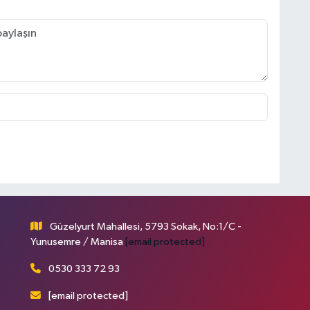
Güzelyurt Mahallesi, 5793 Sokak, No:1/C -
Yunusemre / Manisa
[email protected]
0530 333 72 93
[email protected]