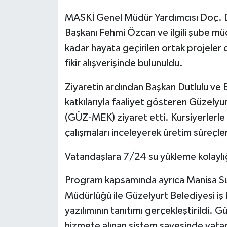
MASKİ Genel Müdür Yardımcısı Doç. Dr
Başkanı Fehmi Özcan ve ilgili şube mü
kadar hayata geçirilen ortak projeler d
fikir alışverişinde bulunuldu.
Ziyaretin ardından Başkan Dutlulu ve B
katkılarıyla faaliyet gösteren Güzely
(GÜZ-MEK) ziyaret etti. Kursiyerlerle
çalışmaları inceleyerek üretim süreçleri
Vatandaşlara 7/24 su yükleme kolaylı
Program kapsamında ayrıca Manisa Su
Müdürlüğü ile Güzelyurt Belediyesi iş bi
yazılımının tanıtımı gerçekleştirildi.
hizmete alınan sistem sayesinde vatand