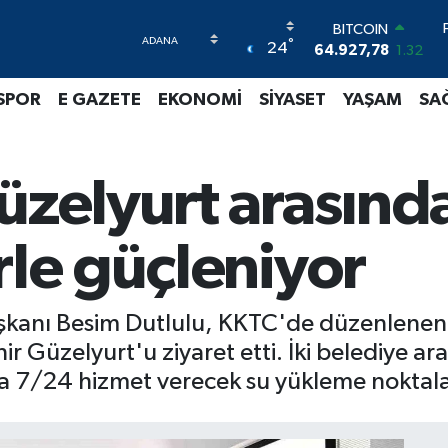
DOLAR
°
24
47,5894
0.08
EURO
55,0398
-0.02
SPOR
E GAZETE
EKONOMİ
SİYASET
YAŞAM
SA
STERLİN
64,1581
0.16
GRAM ALTIN
6508.83
4.44
üzelyurt arasınd
BİST100
13.703
11
BITCOIN
rle güçleniyor
64.927,78
1.32
şkanı Besim Dutlulu, KKTC'de düzenlenen 
 Güzelyurt'u ziyaret etti. İki belediye aras
a 7/24 hizmet verecek su yükleme noktaları