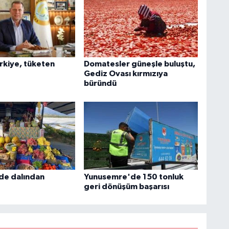
rkiye, tüketen
Domatesler güneşle buluştu,
Gediz Ovası kırmızıya
büründü
nde dalından
Yunusemre'de 150 tonluk
geri dönüşüm başarısı