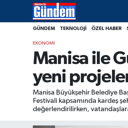
Manisa Hava Durumu
GÜNDEM
TEKNOLOJİ
ÖZEL HABER
Manisa Trafik Yoğunluk Haritası
EKONOMİ
Süper Lig Puan Durumu ve Fikstür
Manisa ile G
Tüm Manşetler
yeni projele
Son Dakika Haberleri
Manisa Büyükşehir Belediye Ba
Haber Arşivi
Festivali kapsamında kardeş şehir
değerlendirilirken, vatandaşlar