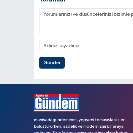
Gönder
manisadagundemcom, yepyeni temasıyla sizleri
buluştururken, sadelik ve modernizmi bir araya
getiriyor. Şatafattan kaçınıyor ve insanlara haber