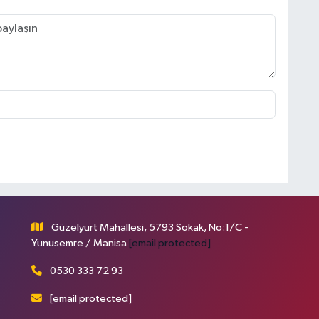
Güzelyurt Mahallesi, 5793 Sokak, No:1/C -
Yunusemre / Manisa
[email protected]
0530 333 72 93
[email protected]