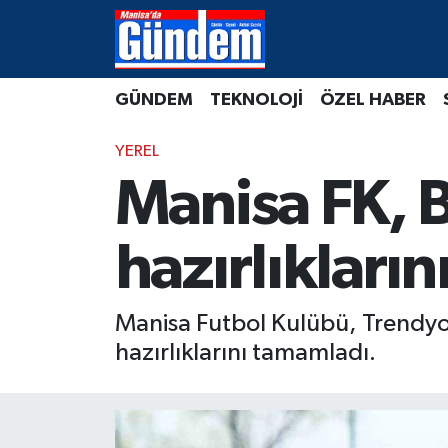
Manisa Hava Durumu
GÜNDEM
TEKNOLOJİ
ÖZEL HABER
Manisa Trafik Yoğunluk Haritası
YEREL
Süper Lig Puan Durumu ve Fikstür
Manisa FK, 
Tüm Manşetler
hazırlıkları
Son Dakika Haberleri
Manisa Futbol Kulübü, Trendyo
Haber Arşivi
hazırlıklarını tamamladı.