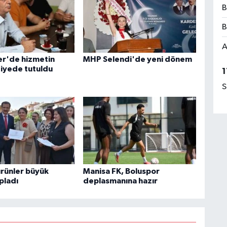
B
B
A
r'de hizmetin
MHP Selendi'de yeni dönem
tiyede tutuldu
1
S
ürünler büyük
Manisa FK, Boluspor
pladı
deplasmanına hazır