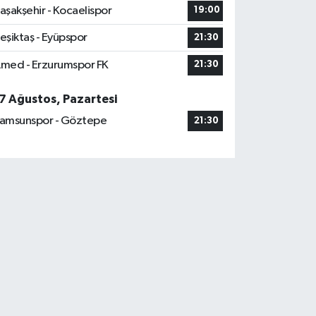
aşakşehir - Kocaelispor
19:00
eşiktaş - Eyüpspor
21:30
med - Erzurumspor FK
21:30
7 Ağustos, Pazartesi
amsunspor - Göztepe
21:30