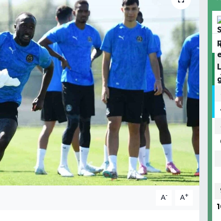
-
+
A
A
1