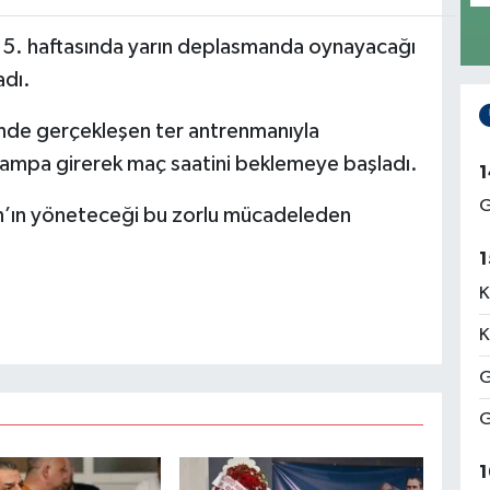
g 5. haftasında yarın deplasmanda oynayacağı
adı.
inde gerçekleşen ter antrenmanıyla
kampa girerek maç saatini beklemeye başladı.
1
G
n’ın yöneteceği bu zorlu mücadeleden
1
K
K
G
G
1