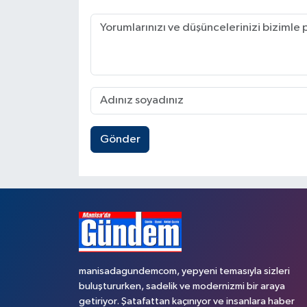
Gönder
manisadagundemcom, yepyeni temasıyla sizleri
buluştururken, sadelik ve modernizmi bir araya
getiriyor. Şatafattan kaçınıyor ve insanlara haber