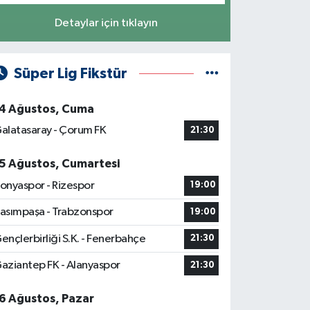
Detaylar için tıklayın
Süper Lig Fikstür
4 Ağustos, Cuma
alatasaray - Çorum FK
21:30
5 Ağustos, Cumartesi
onyaspor - Rizespor
19:00
asımpaşa - Trabzonspor
19:00
ençlerbirliği S.K. - Fenerbahçe
21:30
aziantep FK - Alanyaspor
21:30
6 Ağustos, Pazar