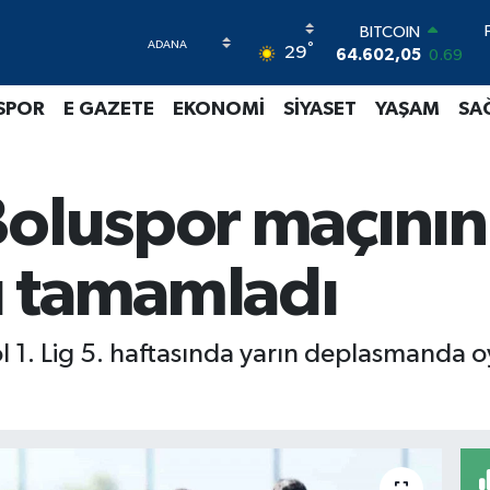
BITCOIN
°
29
64.602,05
0.69
DOLAR
47,6006
0.06
SPOR
E GAZETE
EKONOMİ
SİYASET
YAŞAM
SA
EURO
55,0250
0.02
STERLİN
64,2398
0.2
Boluspor maçının
GRAM ALTIN
6513.94
0.32
BİST100
nı tamamladı
13.768
48
l 1. Lig 5. haftasında yarın deplasmanda 