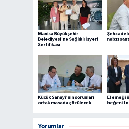
Manisa Büyükşehir
Şehzadele
Belediyesi'ne Sağlıklı İşyeri
nabzı şan
Sertifikası
Küçük Sanayi'nin sorunları
El emeği 
ortak masada çözülecek
beğeni to
Yorumlar