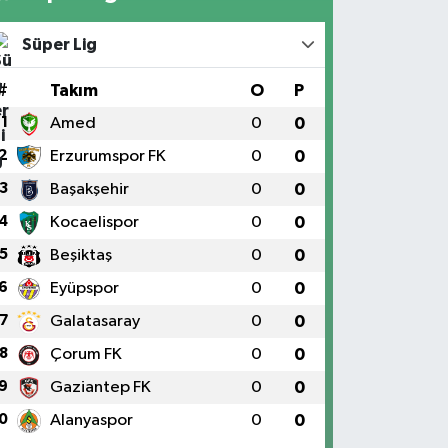
Süper Lig
#
Takım
O
P
1
Amed
0
0
2
Erzurumspor FK
0
0
3
Başakşehir
0
0
4
Kocaelispor
0
0
5
Beşiktaş
0
0
6
Eyüpspor
0
0
7
Galatasaray
0
0
8
Çorum FK
0
0
9
Gaziantep FK
0
0
0
Alanyaspor
0
0