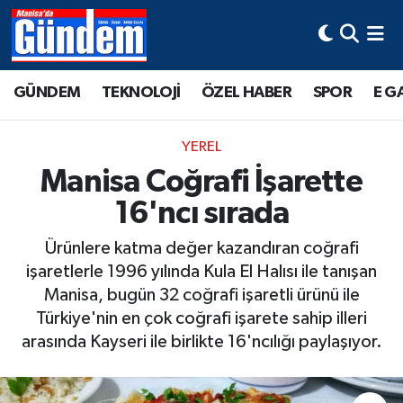
Manisa Hava Durumu
GÜNDEM
TEKNOLOJİ
ÖZEL HABER
SPOR
E G
Manisa Trafik Yoğunluk Haritası
YEREL
Süper Lig Puan Durumu ve Fikstür
Manisa Coğrafi İşarette
16'ncı sırada
Tüm Manşetler
Ürünlere katma değer kazandıran coğrafi
Son Dakika Haberleri
işaretlerle 1996 yılında Kula El Halısı ile tanışan
Manisa, bugün 32 coğrafi işaretli ürünü ile
Haber Arşivi
Türkiye'nin en çok coğrafi işarete sahip illeri
arasında Kayseri ile birlikte 16'ncılığı paylaşıyor.