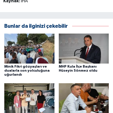
Kaynak:
İHA
Bunlar da ilginizi çekebilir
Minik Fikri gözyaşları ve
MHP Kula İlçe Başkanı
dualarla son yolculuğuna
Hüseyin Sönmez oldu
uğurlandı