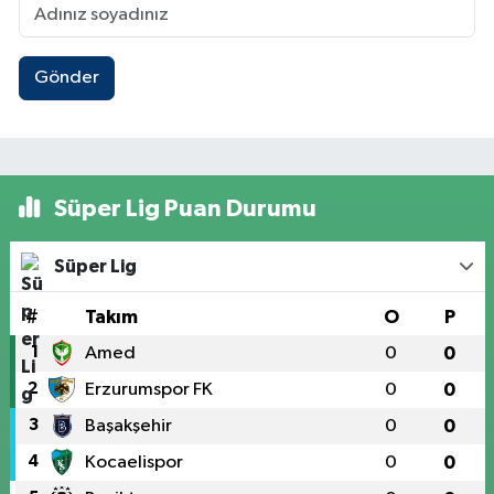
Gönder
Süper Lig Puan Durumu
Süper Lig
#
Takım
O
P
1
Amed
0
0
2
Erzurumspor FK
0
0
3
Başakşehir
0
0
4
Kocaelispor
0
0