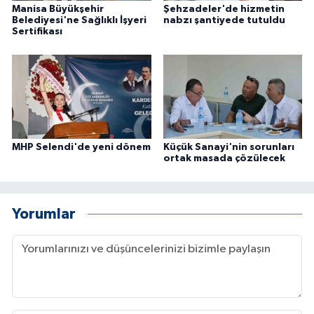
Manisa Büyükşehir
Şehzadeler'de hizmetin
Belediyesi'ne Sağlıklı İşyeri
nabzı şantiyede tutuldu
Sertifikası
MHP Selendi'de yeni dönem
Küçük Sanayi'nin sorunları
ortak masada çözülecek
Yorumlar