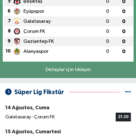
5
Beşiktaş
0
0
6
Eyüpspor
0
0
7
Galatasaray
0
0
8
Çorum FK
0
0
9
Gaziantep FK
0
0
10
Alanyaspor
0
0
Detaylar için tıklayın
Süper Lig Fikstür
14 Ağustos, Cuma
Galatasaray - Çorum FK
21:30
15 Ağustos, Cumartesi